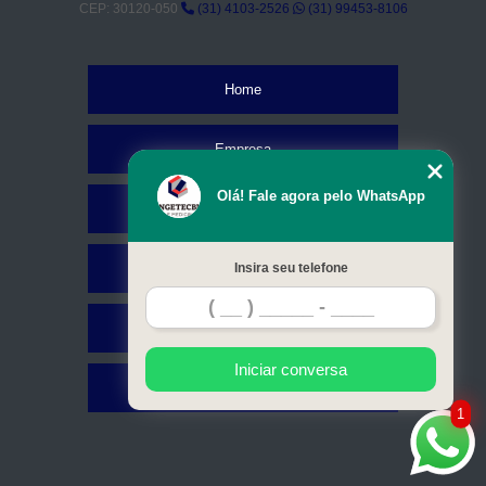
CEP: 30120-050
(31) 4103-2526
(31) 99453-8106
Home
Empresa
Olá! Fale agora pelo WhatsApp
Missão
Serviços
Insira seu telefone
Contato
Iniciar conversa
Mapa do site
1