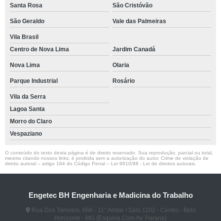
Santa Rosa
São Cristóvão
São Geraldo
Vale das Palmeiras
Vila Brasil
Centro de Nova Lima
Jardim Canadá
Nova Lima
Olaria
Parque Industrial
Rosário
Vila da Serra
Lagoa Santa
Morro do Claro
Vespaziano
O conteúdo do texto desta página é de direito reservado. Sua reprodução, parcial ou total,
mesmo citando nossos links, é proibida sem a autorização do autor. Crime de violação de
direito autoral – artigo 184 do Código Penal –
Lei 9610/98 - Lei de direitos autorais
.
Engetec BH Engenharia e Madicina do Trabalho
Rua Dos Tamoios, 666 - 11° Andar / Sala 1102 - Centro - Belo
Horizonte - MG (Esquina Com Av. Parana)