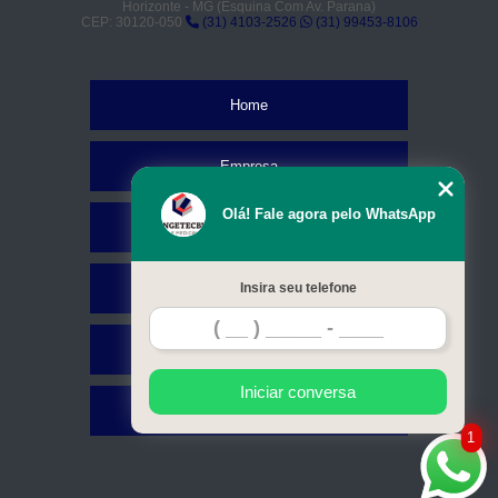
Horizonte - MG (Esquina Com Av. Parana)
CEP: 30120-050
(31) 4103-2526
(31) 99453-8106
Home
Empresa
Olá! Fale agora pelo WhatsApp
Missão
Serviços
Insira seu telefone
Contato
Iniciar conversa
Mapa do site
1