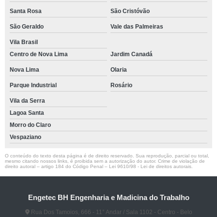
Santa Rosa
São Cristóvão
São Geraldo
Vale das Palmeiras
Vila Brasil
Centro de Nova Lima
Jardim Canadá
Nova Lima
Olaria
Parque Industrial
Rosário
Vila da Serra
Lagoa Santa
Morro do Claro
Vespaziano
O conteúdo do texto desta página é de direito reservado. Sua reprodução, parcial ou total,
mesmo citando nossos links, é proibida sem a autorização do autor. Crime de violação de
direito autoral – artigo 184 do Código Penal –
Lei 9610/98 - Lei de direitos autorais
.
Engetec BH Engenharia e Madicina do Trabalho
Rua Dos Tamoios, 666 - 11° Andar / Sala 1102 - Centro - Belo