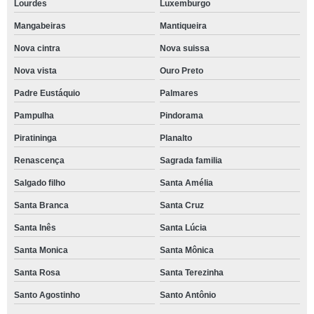
Lourdes
Luxemburgo
Mangabeiras
Mantiqueira
Nova cintra
Nova suissa
Nova vista
Ouro Preto
Padre Eustáquio
Palmares
Pampulha
Pindorama
Piratininga
Planalto
Renascença
Sagrada familia
Salgado filho
Santa Amélia
Santa Branca
Santa Cruz
Santa Inês
Santa Lúcia
Santa Monica
Santa Mônica
Santa Rosa
Santa Terezinha
Santo Agostinho
Santo Antônio