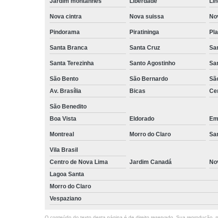
Jardim montanhês
Liberdade
Lin
Nova cintra
Nova suissa
Nov
Pindorama
Piratininga
Pla
Santa Branca
Santa Cruz
San
Santa Terezinha
Santo Agostinho
Sa
São Bento
São Bernardo
Sã
Av. Brasília
Bicas
Cen
São Benedito
Boa Vista
Eldorado
Emí
Montreal
Morro do Claro
Sa
Vila Brasil
Centro de Nova Lima
Jardim Canadá
No
Lagoa Santa
Morro do Claro
Vespaziano
O conteúdo do texto desta página é de direito reservado. Sua reprodução, pa