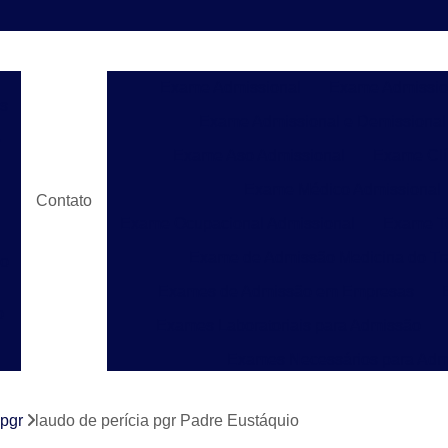
Exame Admissional
Exame Admissio
s
Exame Admissional e Demissional
e
Exame Aso Admissional
Exame Clí
Exame Médico Admissional
Contato
Exame Ocupacional Admissional
Exame To
Exame de Admissão Medicina do Tr
do
Exames de Admissão em Empresas
o
Exames Laboratoriais para Admissão
Exames Necessários para Adm
Exames para Admissão de Emprego
Laud
e
 pgr
laudo de perícia pgr Padre Eustáquio
Laudo de Pgr para Construção C