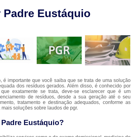
Laudo de Pgr para Restaurant
l
r Padre Eustáquio
Laudo de Pgr sobre Solda
L
o
Laudo Técnico de Condições de Tr
os
Laudos Técnicos de Pgr
L
Laudo de Segurança no Trabalho
La
Laudo Técnico de Segurança do Trabalho
Laudo Técnico Segurança do Trabalho
Laudos de Segurança do
o, é importante que você saiba que se trata de uma solução
dequada dos resíduos gerados. Além disso, é conhecido por
Laudos de Segurança e Medicina do T
 que exatamente se trata, deve-se esclarecer que é um
enciamento de resíduos, desde a sua geração até o seu
Laudos Segurança do Trabalho
Lau
enamento, tratamento e destinação adequados, conforme as
a mais soluções sobre laudos de pgr.
Aso Medicina do Trabalho
Clínica de Segurança e Medicina do T
r Padre Eustáquio?
Empresa de Medicina do Trabalho
Med