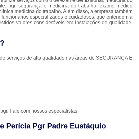
nibiliza serviços como o de exame demissional, medicina do
Medicina do Trabalho em Nova Lima
nte, pgr, segurança e medicina do trabalho, exame médico
clínica medicina do trabalho. Além disso, a empresa também
Medicina do Trabalho Exame Admissio
e funcionários especializados e cuidadosos, que entendem a
stidos valores consideráveis em instalações de qualidade,
Saúde Ocupacional e Medicina do Trabal
Pgr e Gro
Pgr e Pcmso
Pgr Esoci
H?
Pgr Nr18
Pgr Nr22
Pgr Pcmso
P
Controle de Saúde Ocupacional
de serviços de alta qualidade nas áreas de SEGURANÇA E
Nr 07 Programa de Controle
Nr 7 Programa de Controle
Programa Controle Médico
Programa de Controle Mé
Programa de Controle Médico d
gr. Fale com nossos especialistas.
Programa de Controle Médico de
e Perícia Pgr Padre Eustáquio
Programa de Controle Médi