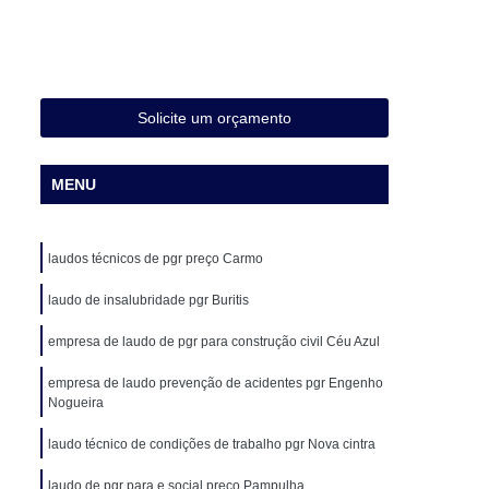
e
Laudo de Pgr Pra Marcenaria
audo Prevenção de Acidentes Pgr
abalho Pgr
Laudos de Pgr e Pcmso
Solicite um orçamento
audo de Segurança do Trabalho
udo Engenheiro de Segurança do Trabalho
MENU
Laudo Técnico Pericial Segurança do Trabalho
Laudos de Medicina e Segurança do Trabalho
laudos técnicos de pgr preço Carmo
 Trabalho para o Esocial
laudo de insalubridade pgr Buritis
rabalho
Laudos Medicina do Trabalho
empresa de laudo de pgr para construção civil Céu Azul
dos Técnicos de Segurança do Trabalho
empresa de laudo prevenção de acidentes pgr Engenho
Clínica de Medicina do Trabalho
Nogueira
rabalho
Clínica Medicina do Trabalho
laudo técnico de condições de trabalho pgr Nova cintra
icina de Trabalho
Medicina do Trabalho
laudo de pgr para e social preço Pampulha