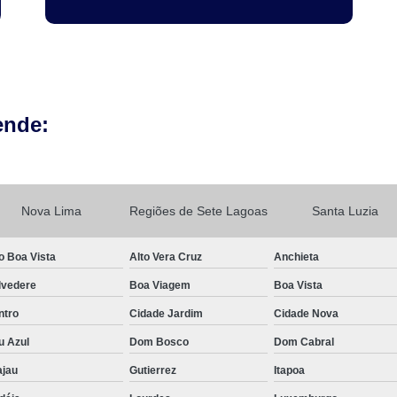
ende:
Nova Lima
Regiões de Sete Lagoas
Santa Luzia
o Boa Vista
Alto Vera Cruz
Anchieta
lvedere
Boa Viagem
Boa Vista
ntro
Cidade Jardim
Cidade Nova
u Azul
Dom Bosco
Dom Cabral
ajau
Gutierrez
Itapoa