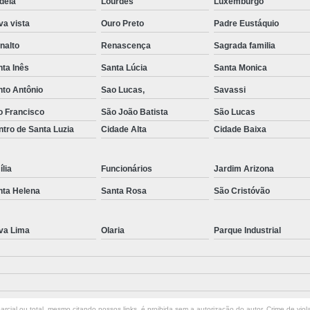
déia
Lourdes
Luxemburgo
a vista
Ouro Preto
Padre Eustáquio
nalto
Renascença
Sagrada familia
ta Inês
Santa Lúcia
Santa Monica
nto Antônio
Sao Lucas,
Savassi
o Francisco
São João Batista
São Lucas
tro de Santa Luzia
Cidade Alta
Cidade Baixa
lia
Funcionários
Jardim Arizona
nta Helena
Santa Rosa
São Cristóvão
va Lima
Olaria
Parque Industrial
rcial ou total, mesmo citando nossos links, é proibida sem a autorização do autor. Crime de viol