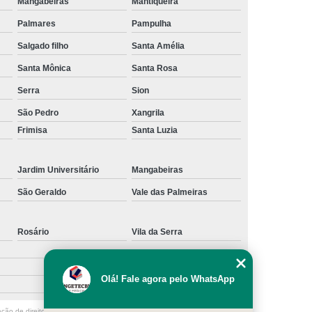
Mangabeiras
Mantiqueira
Palmares
Pampulha
Salgado filho
Santa Amélia
Santa Mônica
Santa Rosa
Serra
Sion
São Pedro
Xangrila
Frimisa
Santa Luzia
Jardim Universitário
Mangabeiras
São Geraldo
Vale das Palmeiras
Rosário
Vila da Serra
Olá! Fale agora pelo WhatsApp
ação de direito autoral – artigo 184 do Código Penal –
Lei 9610/98 - Lei de