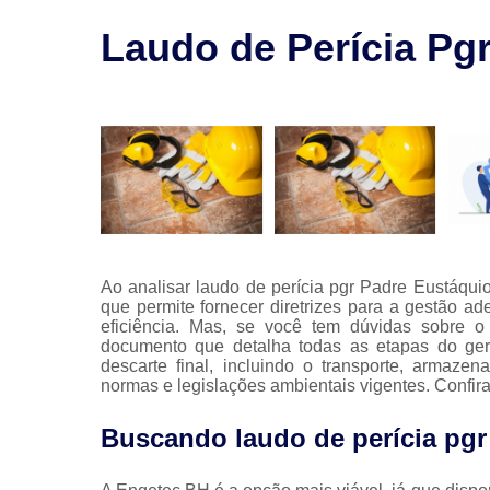
saúde
ocupaciona
Laudo de Perícia Pg
Segurança
no trabalh
Treinament
nr
Ao analisar laudo de perícia pgr Padre Eustáqui
que permite fornecer diretrizes para a gestão a
eficiência. Mas, se você tem dúvidas sobre o
documento que detalha todas as etapas do ger
descarte final, incluindo o transporte, armaz
normas e legislações ambientais vigentes. Confir
Buscando laudo de perícia pg