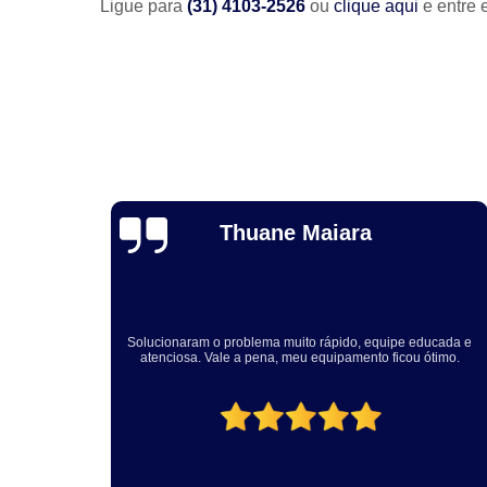
Ligue para
(31) 4103-2526
ou
clique aqui
e entre 
Holar Caffagni
Fernando e Patrícia, gostaria de agradecer a urgência com qu
ucada e
vocês nos atenderam e a qualidade da instalação realizada
timo.
aqui na nossa empresa. Com certeza, recomendo a Engetech
pelos serviços prestados.