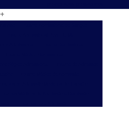
(31) 4103-2526
(31) 99453-8106
nal Aso
Exame Admissional de Sangue
Exame Admissional Perto de Mim
nico Admissional
Exame Demissional
Exame Médico Demissional
xicológico Admissional
Exame de Admissão
abalho
Exame Médico de Admissão
Exames de Admissão Medicina do Trabalho
Exames Médicos de Admissão e Demissão
issão
Exames para Admissão
o de Insalubridade Pgr
Laudo de Perícia Pgr
ivil
Laudo de Pgr para e Social