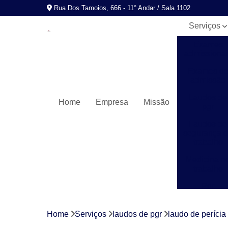
Rua Dos Tamoios, 666 - 11° Andar / Sala 1102
Serviços
Exames
admissionai
Exames d
admissão
Laudos de
Home
Empresa
Missão
pgr
Laudos de
segurança 
trabalho
Medicina n
trabalho
Pgr
Programas
de control
Home
Serviços
laudos de pgr
laudo de perícia
médico de