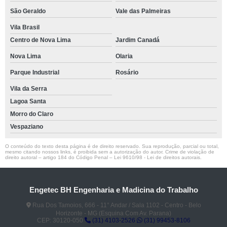
São Geraldo
Vale das Palmeiras
Vila Brasil
Centro de Nova Lima
Jardim Canadá
Nova Lima
Olaria
Parque Industrial
Rosário
Vila da Serra
Lagoa Santa
Morro do Claro
Vespaziano
O conteúdo do texto desta página é de direito reservado. Sua reprodução, parcial ou total,
mesmo citando nossos links, é proibida sem a autorização do autor. Crime de violação de
direito autoral – artigo 184 do Código Penal –
Lei 9610/98 - Lei de direitos autorais
.
Engetec BH Engenharia e Madicina do Trabalho
Rua Dos Tamoios, 666 - 11° Andar / Sala 1102 - Centro - Belo
Horizonte - MG (Esquina Com Av. Parana)
CEP: 30120-050
(31) 4103-2526
(31) 99453-8106