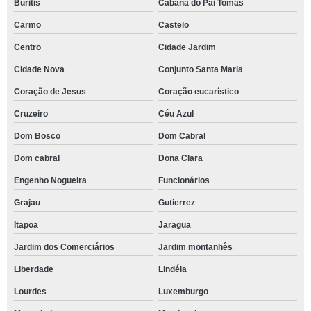
Buritis
Cabana do Pai Tomás
Carmo
Castelo
Centro
Cidade Jardim
Cidade Nova
Conjunto Santa Maria
Coração de Jesus
Coração eucarístico
Cruzeiro
Céu Azul
Dom Bosco
Dom Cabral
Dom cabral
Dona Clara
Engenho Nogueira
Funcionários
Grajau
Gutierrez
Itapoa
Jaragua
Jardim dos Comerciários
Jardim montanhês
Liberdade
Lindéia
Lourdes
Luxemburgo