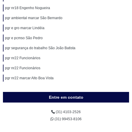
pgr nr18 Engenho Nogueira
pgr ambiental marcar São Bernardo
pgr e gro marcar Lindéia
pgr e pcmso São Pedro
pgr segurança do trabalho São João Batista
pgr nr22 Funcionários
pgr nr22 Funcionários
pgr nr22 marcar Alto Boa Vista
Entre em contato
(31) 4103-2526
(31) 99453-8106