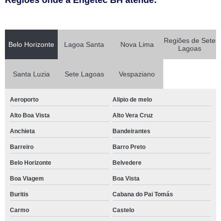
Regiões onde a Engetec BH atende:
Regiões de Sete
Belo Horizonte
Lagoa Santa
Nova Lima
Lagoas
Santa Luzia
Sete Lagoas
Vespaziano
Aeroporto
Alipio de melo
Alto Boa Vista
Alto Vera Cruz
Anchieta
Bandeirantes
Barreiro
Barro Preto
Belo Horizonte
Belvedere
Boa Viagem
Boa Vista
Buritis
Cabana do Pai Tomás
Carmo
Castelo