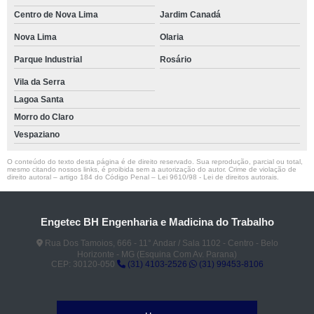
Centro de Nova Lima
Jardim Canadá
Nova Lima
Olaria
Parque Industrial
Rosário
Vila da Serra
Lagoa Santa
Morro do Claro
Vespaziano
O conteúdo do texto desta página é de direito reservado. Sua reprodução, parcial ou total,
mesmo citando nossos links, é proibida sem a autorização do autor. Crime de violação de
direito autoral – artigo 184 do Código Penal –
Lei 9610/98 - Lei de direitos autorais
.
Engetec BH Engenharia e Madicina do Trabalho
Rua Dos Tamoios, 666 - 11° Andar / Sala 1102 - Centro - Belo
Horizonte - MG (Esquina Com Av. Parana)
CEP: 30120-050
(31) 4103-2526
(31) 99453-8106