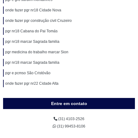
onde fazer pgr nr18 Cidade Nova
onde fazer pgr construção civil Cruzeiro
pgr nr18 Cabana do Pai Tomás
pgr nr18 marcar Sagrada familia
pgr medicina do trabalho marcar Sion
pgr nr18 marcar Sagrada familia
pgr e pcmso São Cristóvão
onde fazer pgr nr22 Cidade Alta
Entre em contato
(31) 4103-2526
(31) 99453-8106