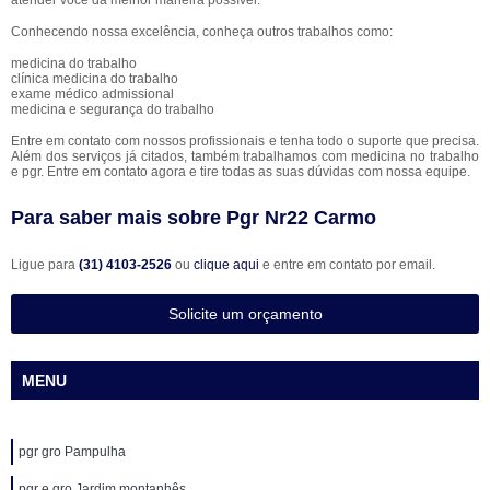
atender você da melhor maneira possível.
Conhecendo nossa excelência, conheça outros trabalhos como:
medicina do trabalho
clínica medicina do trabalho
exame médico admissional
medicina e segurança do trabalho
Entre em contato com nossos profissionais e tenha todo o suporte que precisa.
Além dos serviços já citados, também trabalhamos com medicina no trabalho
e pgr. Entre em contato agora e tire todas as suas dúvidas com nossa equipe.
Para saber mais sobre Pgr Nr22 Carmo
Ligue para
(31) 4103-2526
ou
clique aqui
e entre em contato por email.
Solicite um orçamento
MENU
pgr gro Pampulha
pgr e gro Jardim montanhês