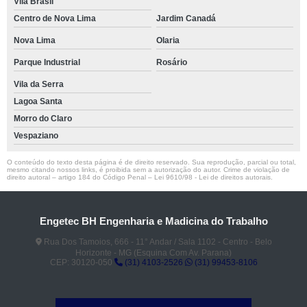
Vila Brasil
Centro de Nova Lima
Jardim Canadá
Nova Lima
Olaria
Parque Industrial
Rosário
Vila da Serra
Lagoa Santa
Morro do Claro
Vespaziano
O conteúdo do texto desta página é de direito reservado. Sua reprodução, parcial ou total,
mesmo citando nossos links, é proibida sem a autorização do autor. Crime de violação de
direito autoral – artigo 184 do Código Penal –
Lei 9610/98 - Lei de direitos autorais
.
Engetec BH Engenharia e Madicina do Trabalho
Rua Dos Tamoios, 666 - 11° Andar / Sala 1102 - Centro - Belo
Horizonte - MG (Esquina Com Av. Parana)
CEP: 30120-050
(31) 4103-2526
(31) 99453-8106