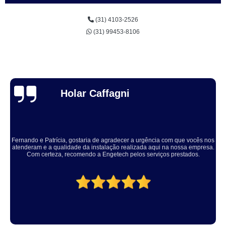
(31) 4103-2526
(31) 99453-8106
Thuane Maiara
Solucionaram o problema muito rápido, equipe educada e atenciosa. Vale
a pena, meu equipamento ficou ótimo.