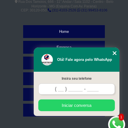
Rua Dos Tamoios, 666 - 11° Andar / Sala 1102 - Centro - Belo
Horizonte - MG (Esquina Com Av. Parana)
CEP: 30120-050
(31) 4103-2526
(31) 99453-8106
Home
Empresa
Olá! Fale agora pelo WhatsApp
Missão
Serviços
Insira seu telefone
Contato
Iniciar conversa
Mapa do site
1