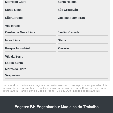
Morro do Claro
Santa Helena
Santa Rosa
São Cristóvão
São Geraldo
Vale das Palmeiras
Vila Brasil
Centro de Nova Lima
Jardim Canadá
Nova Lima
Olaria
Parque Industrial
Rosário
Vila da Serra
Lagoa Santa
Morro do Claro
Vespaziano
O conteúdo do texto desta página é de direito reservado. Sua reprodução, parcial ou total,
mesmo citando nossos links, é proibida sem a autorização do autor. Crime de violação de
direito autoral – artigo 184 do Código Penal –
Lei 9610/98 - Lei de direitos autorais
.
Engetec BH Engenharia e Madicina do Trabalho