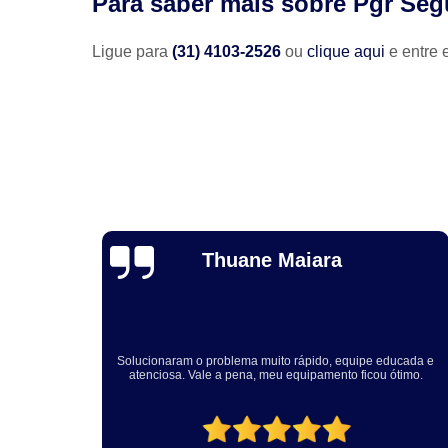
Para saber mais sobre Pgr Se
Ligue para
(31) 4103-2526
ou
clique aqui
e entre 
Holar Caffagni
Fernando e Patrícia, gostaria de agradecer a urgência com que
ucada e
vocês nos atenderam e a qualidade da instalação realizada
timo.
aqui na nossa empresa. Com certeza, recomendo a Engetech
pelos serviços prestados.