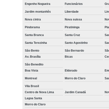
Engenho Nogueira
Funcionários
Gr
Jardim montanhês
Liberdade
Lin
Nova cintra
Nova suissa
Nov
Pindorama
Piratininga
Pla
Santa Branca
Santa Cruz
San
Santa Terezinha
Santo Agostinho
Sa
São Bento
São Bernardo
Sã
Av. Brasília
Bicas
Cen
São Benedito
Boa Vista
Eldorado
Emí
Montreal
Morro do Claro
Sa
Vila Brasil
Centro de Nova Lima
Jardim Canadá
No
Lagoa Santa
Morro do Claro