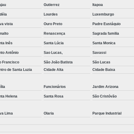
ajau
Gutierrez
Itapoa
déia
Lourdes
Luxemburgo
a vista
Ouro Preto
Padre Eustáquio
nalto
Renascença
Sagrada familia
ta Inês
Santa Lúcia
Santa Monica
nto Antônio
Sao Lucas,
Savassi
o Francisco
São João Batista
São Lucas
tro de Santa Luzia
Cidade Alta
Cidade Baixa
lia
Funcionários
Jardim Arizona
nta Helena
Santa Rosa
São Cristóvão
va Lima
Olaria
Parque Industrial