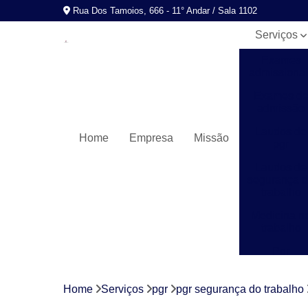
Rua Dos Tamoios, 666 - 11° Andar / Sala 1102
Serviços
Exames
admissionai
Exames d
admissão
Laudos de
Home
Empresa
Missão
pgr
Laudos de
segurança 
trabalho
Medicina n
trabalho
Pgr
Programas
de control
Home
Serviços
pgr
pgr segurança do trabalho
médico de