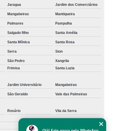
Jaragua
Jardim dos Comerciários
Mangabeiras
Mantiqueira
Palmares
Pampulha
Salgado filho
Santa Amélia
Santa Mônica
Santa Rosa
Serra
Sion
São Pedro
Xangrila
Frimisa
Santa Luzia
Jardim Universitário
Mangabeiras
São Geraldo
Vale das Palmeiras
Rosário
Vila da Serra
Olá! Fale agora pelo WhatsApp