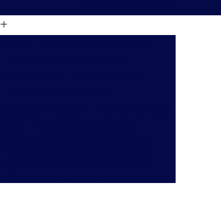
(31) 4103-2526
(31) 99453-8106
nal Aso
Exame Admissional de Sangue
Exame Admissional Perto de Mim
nico Admissional
Exame Demissional
Exame Médico Demissional
xicológico Admissional
Exame de Admissão
abalho
Exame Médico de Admissão
Exames de Admissão Medicina do Trabalho
Exames Médicos de Admissão e Demissão
issão
Exames para Admissão
o de Insalubridade Pgr
Laudo de Perícia Pgr
ivil
Laudo de Pgr para e Social