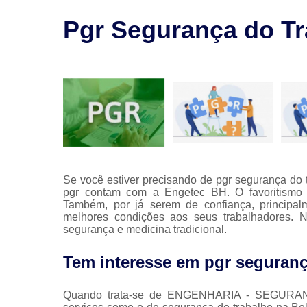
saúde
ocupaciona
Pgr Segurança do Tr
Segurança
no trabalh
Treinament
nr
Se você estiver precisando de pgr segurança do
pgr contam com a Engetec BH. O favoritismo d
Também, por já serem de confiança, principa
melhores condições aos seus trabalhadores. 
segurança e medicina tradicional.
Tem interesse em pgr seguranç
Quando trata-se de ENGENHARIA - SEGURAN