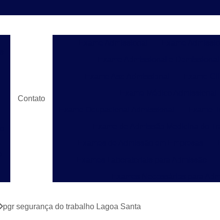
Exame Admissional
Exame Admissio
s
Exame Admissional e Demissional
e
Exame Aso Admissional
Exame Clí
Exame Médico Admissional
Contato
Exame Ocupacional Admissional
Exame To
Exame de Admissão Medicina do Tr
do
Exames de Admissão em Empresas
o
Exames Laboratoriais para Admissão
Exames Necessários para Adm
Exames para Admissão de Emprego
Laud
e
pgr segurança do trabalho Lagoa Santa
Laudo de Pgr para Construção C