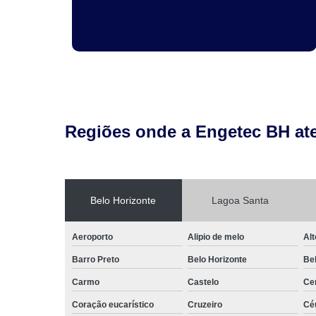
Regiões onde a Engetec BH at
Belo Horizonte
Lagoa Santa
Aeroporto
Alipio de melo
Alt
Barro Preto
Belo Horizonte
Be
Carmo
Castelo
Ce
Coração eucarístico
Cruzeiro
Cé