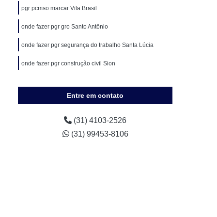
Medicina do Trabalho em Sete Lagoas
pgr pcmso marcar Vila Brasil
nal
Medicina e Segurança do Trabalho
onde fazer pgr gro Santo Antônio
ho
Pgr Ambiental
Pgr Construção Civil
onde fazer pgr segurança do trabalho Santa Lúcia
al
Pgr Gro
Pgr Medicina do Trabalho
onde fazer pgr construção civil Sion
gr Segurança
Pgr Segurança do Trabalho
Controle Médico de Saúde Ocupacional
Entre em contato
 Médico de Saúde Ocupacional
 Médico de Saúde Ocupacional
(31) 4103-2526
(31) 99453-8106
 de Saúde Ocupacional Pcmso
dico de Saúde Ocupacional
e Saúde Ocupacional em Nova Lima
 Saúde Ocupacional em Sete Lagoas
co de Saúde Ocupacional Nr 7