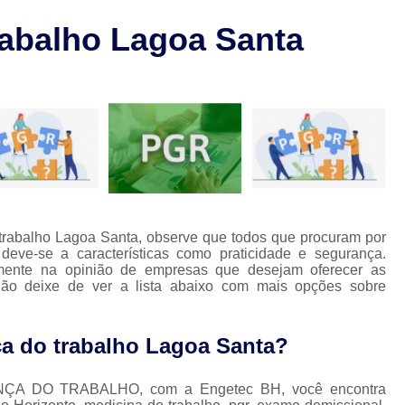
Laudo de Pgr para Restaurant
l
abalho Lagoa Santa
Laudo de Pgr sobre Solda
L
o
Laudo Técnico de Condições de Tr
os
Laudos Técnicos de Pgr
L
Laudo de Segurança no Trabalho
La
Laudo Técnico de Segurança do Trabalho
Laudo Técnico Segurança do Trabalho
Laudos de Segurança do
 trabalho Lagoa Santa, observe que todos que procuram por
eve-se a características como praticidade e segurança.
Laudos de Segurança e Medicina do T
lmente na opinião de empresas que desejam oferecer as
Não deixe de ver a lista abaixo com mais opções sobre
Laudos Segurança do Trabalho
Lau
Aso Medicina do Trabalho
a do trabalho Lagoa Santa?
Clínica de Segurança e Medicina do T
Empresa de Medicina do Trabalho
Med
ÇA DO TRABALHO, com a Engetec BH, você encontra