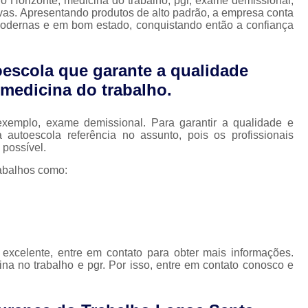
o Horizonte, medicina do trabalho, pgr, exame demissional,
Medicina do Trabalho em Nova Lima
tivas. Apresentando produtos de alto padrão, a empresa conta
 modernas e em bom estado, conquistando então a confiança
Medicina do Trabalho Exame Admissio
Saúde Ocupacional e Medicina do Trabal
escola que garante a qualidade
Pgr e Gro
Pgr e Pcmso
Pgr Esoci
medicina do trabalho.
Pgr Nr18
Pgr Nr22
Pgr Pcmso
P
Controle de Saúde Ocupacional
xemplo, exame demissional. Para garantir a qualidade e
autoescola referência no assunto, pois os profissionais
Nr 07 Programa de Controle
 possível.
Nr 7 Programa de Controle
abalhos como:
Programa Controle Médico
Programa de Controle Mé
Programa de Controle Médico d
excelente, entre em contato para obter mais informações.
Programa de Controle Médico de
na no trabalho e pgr. Por isso, entre em contato conosco e
Programa de Controle Médi