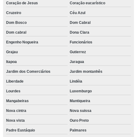
Coração de Jesus
Coração eucarístico
Cruzeiro
Céu Azul
Dom Bosco
Dom Cabral
Dom cabral
Dona Clara
Engenho Nogueira
Funcionários
Grajau
Gutierrez
Itapoa
Jaragua
Jardim dos Comerciários
Jardim montanhês
Liberdade
Lindéia
Lourdes
Luxemburgo
Mangabeiras
Mantiqueira
Nova cintra
Nova suissa
Nova vista
Ouro Preto
Padre Eustáquio
Palmares