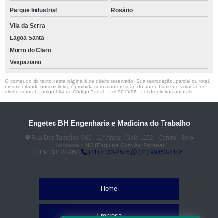
Parque Industrial
Rosário
Vila da Serra
Lagoa Santa
Morro do Claro
Vespaziano
O conteúdo do texto desta página é de direito reservado. Sua reprodução, parcial ou total,
mesmo citando nossos links, é proibida sem a autorização do autor. Crime de violação de
direito autoral – artigo 184 do Código Penal –
Lei 9610/98 - Lei de direitos autorais
.
Engetec BH Engenharia e Madicina do Trabalho
Rua Dos Tamoios, 666 - 11° Andar / Sala 1102 - Centro - Belo
Horizonte - MG (Esquina Com Av. Parana)
CEP: 30120-050
(31) 4103-2526
(31) 99453-8106
Home
Empresa