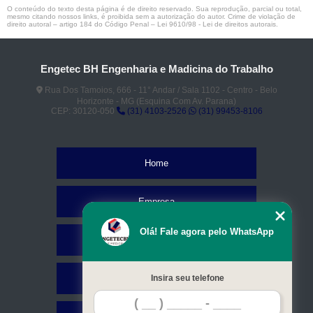
O conteúdo do texto desta página é de direito reservado. Sua reprodução, parcial ou total,
mesmo citando nossos links, é proibida sem a autorização do autor. Crime de violação de
direito autoral – artigo 184 do Código Penal –
Lei 9610/98 - Lei de direitos autorais
.
Engetec BH Engenharia e Madicina do Trabalho
Rua Dos Tamoios, 666 - 11° Andar / Sala 1102 - Centro - Belo
Horizonte - MG (Esquina Com Av. Parana)
CEP: 30120-050
(31) 4103-2526
(31) 99453-8106
Home
Empresa
Olá! Fale agora pelo WhatsApp
Missão
Serviços
Insira seu telefone