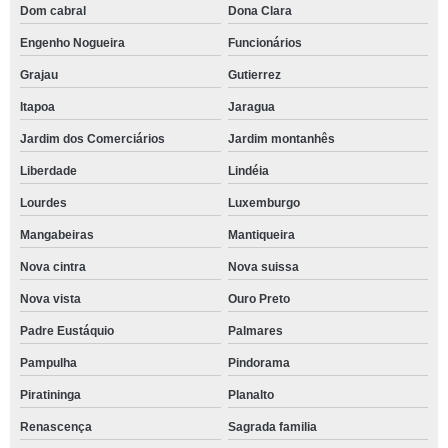
Dom cabral
Dona Clara
Engenho Nogueira
Funcionários
Grajau
Gutierrez
Itapoa
Jaragua
Jardim dos Comerciários
Jardim montanhês
Liberdade
Lindéia
Lourdes
Luxemburgo
Mangabeiras
Mantiqueira
Nova cintra
Nova suissa
Nova vista
Ouro Preto
Padre Eustáquio
Palmares
Pampulha
Pindorama
Piratininga
Planalto
Renascença
Sagrada familia