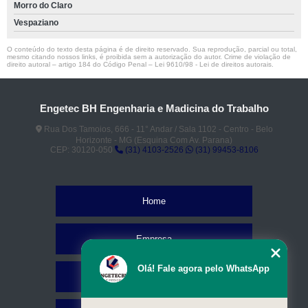
Morro do Claro
Vespaziano
O conteúdo do texto desta página é de direito reservado. Sua reprodução, parcial ou total,
mesmo citando nossos links, é proibida sem a autorização do autor. Crime de violação de
direito autoral – artigo 184 do Código Penal –
Lei 9610/98 - Lei de direitos autorais
.
Engetec BH Engenharia e Madicina do Trabalho
Rua Dos Tamoios, 666 - 11° Andar / Sala 1102 - Centro - Belo
Horizonte - MG (Esquina Com Av. Parana)
CEP: 30120-050
(31) 4103-2526
(31) 99453-8106
Home
Empresa
Olá! Fale agora pelo WhatsApp
Missão