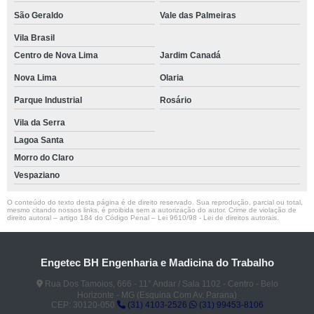
São Geraldo
Vale das Palmeiras
Vila Brasil
Centro de Nova Lima
Jardim Canadá
Nova Lima
Olaria
Parque Industrial
Rosário
Vila da Serra
Lagoa Santa
Morro do Claro
Vespaziano
O conteúdo do texto desta página é de direito reservado. Sua reprodução, parcial ou total,
mesmo citando nossos links, é proibida sem a autorização do autor. Crime de violação de
direito autoral – artigo 184 do Código Penal –
Lei 9610/98 - Lei de direitos autorais
.
Engetec BH Engenharia e Madicina do Trabalho
Rua Dos Tamoios, 666 - 11° Andar / Sala 1102 - Centro - Belo
Horizonte - MG (Esquina Com Av. Parana)
CEP: 30120-050
(31) 4103-2526
(31) 99453-8106