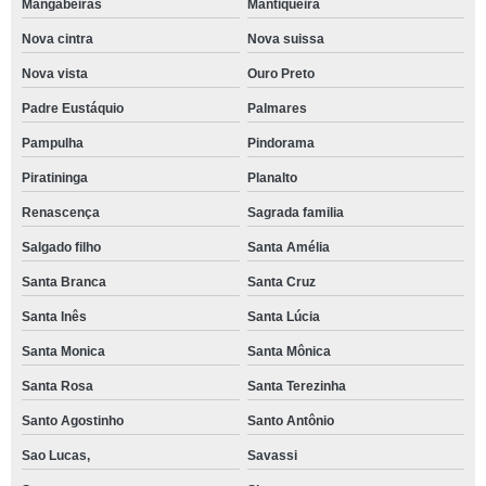
Mangabeiras
Mantiqueira
Nova cintra
Nova suissa
Nova vista
Ouro Preto
Padre Eustáquio
Palmares
Pampulha
Pindorama
Piratininga
Planalto
Renascença
Sagrada familia
Salgado filho
Santa Amélia
Santa Branca
Santa Cruz
Santa Inês
Santa Lúcia
Santa Monica
Santa Mônica
Santa Rosa
Santa Terezinha
Santo Agostinho
Santo Antônio
Sao Lucas,
Savassi