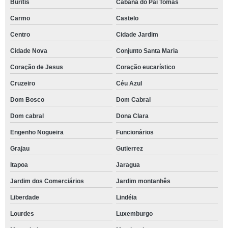
Buritis
Cabana do Pai Tomás
Carmo
Castelo
Centro
Cidade Jardim
Cidade Nova
Conjunto Santa Maria
Coração de Jesus
Coração eucarístico
Cruzeiro
Céu Azul
Dom Bosco
Dom Cabral
Dom cabral
Dona Clara
Engenho Nogueira
Funcionários
Grajau
Gutierrez
Itapoa
Jaragua
Jardim dos Comerciários
Jardim montanhês
Liberdade
Lindéia
Lourdes
Luxemburgo