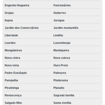
Engenho Nogueira
Funcionários
Grajau
Gutierrez
Itapoa
Jaragua
Jardim dos Comerciários
Jardim montanhês
Liberdade
Lindéia
Lourdes
Luxemburgo
Mangabeiras
Mantiqueira
Nova cintra
Nova suissa
Nova vista
Ouro Preto
Padre Eustáquio
Palmares
Pampulha
Pindorama
Piratininga
Planalto
Renascença
Sagrada familia
Salgado filho
Santa Amélia