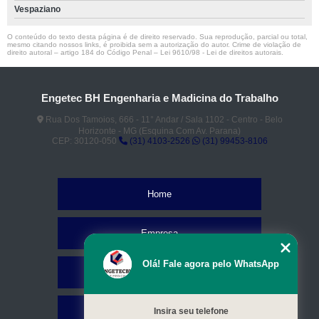
Vespaziano
O conteúdo do texto desta página é de direito reservado. Sua reprodução, parcial ou total,
mesmo citando nossos links, é proibida sem a autorização do autor. Crime de violação de
direito autoral – artigo 184 do Código Penal –
Lei 9610/98 - Lei de direitos autorais
.
Engetec BH Engenharia e Madicina do Trabalho
Rua Dos Tamoios, 666 - 11° Andar / Sala 1102 - Centro - Belo
Horizonte - MG (Esquina Com Av. Parana)
CEP: 30120-050
(31) 4103-2526
(31) 99453-8106
Home
Empresa
Olá! Fale agora pelo WhatsApp
Missão
Serviços
Insira seu telefone