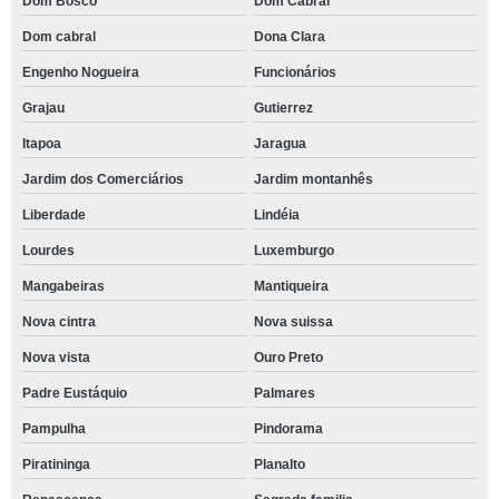
Dom Bosco
Dom Cabral
Dom cabral
Dona Clara
Engenho Nogueira
Funcionários
Grajau
Gutierrez
Itapoa
Jaragua
Jardim dos Comerciários
Jardim montanhês
Liberdade
Lindéia
Lourdes
Luxemburgo
Mangabeiras
Mantiqueira
Nova cintra
Nova suissa
Nova vista
Ouro Preto
Padre Eustáquio
Palmares
Pampulha
Pindorama
Piratininga
Planalto