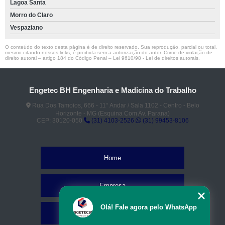
Lagoa Santa
Morro do Claro
Vespaziano
O conteúdo do texto desta página é de direito reservado. Sua reprodução, parcial ou total,
mesmo citando nossos links, é proibida sem a autorização do autor. Crime de violação de
direito autoral – artigo 184 do Código Penal –
Lei 9610/98 - Lei de direitos autorais
.
Engetec BH Engenharia e Madicina do Trabalho
Rua Dos Tamoios, 666 - 11° Andar / Sala 1102 - Centro - Belo
Horizonte - MG (Esquina Com Av. Parana)
CEP: 30120-050
(31) 4103-2526
(31) 99453-8106
Home
Empresa
Olá! Fale agora pelo WhatsApp
Missão