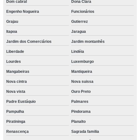
Dom cabral
Dona Clara
Engenho Nogueira
Funcionários
Grajau
Gutierrez
Itapoa
Jaragua
Jardim dos Comerciários
Jardim montanhês
Liberdade
Lindéia
Lourdes
Luxemburgo
Mangabeiras
Mantiqueira
Nova cintra
Nova suissa
Nova vista
Ouro Preto
Padre Eustáquio
Palmares
Pampulha
Pindorama
Piratininga
Planalto
Renascença
Sagrada familia