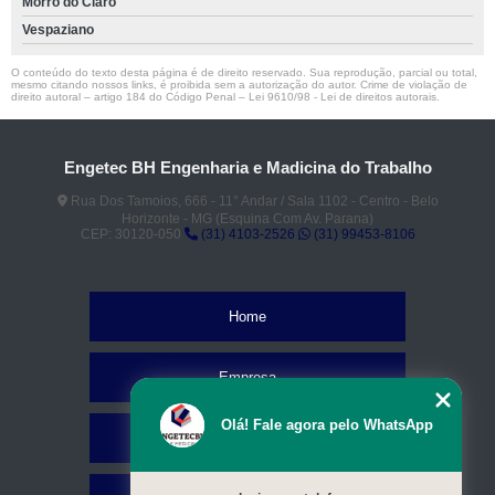
Morro do Claro
Vespaziano
O conteúdo do texto desta página é de direito reservado. Sua reprodução, parcial ou total,
mesmo citando nossos links, é proibida sem a autorização do autor. Crime de violação de
direito autoral – artigo 184 do Código Penal –
Lei 9610/98 - Lei de direitos autorais
.
Engetec BH Engenharia e Madicina do Trabalho
Rua Dos Tamoios, 666 - 11° Andar / Sala 1102 - Centro - Belo
Horizonte - MG (Esquina Com Av. Parana)
CEP: 30120-050
(31) 4103-2526
(31) 99453-8106
Home
Empresa
Olá! Fale agora pelo WhatsApp
Missão