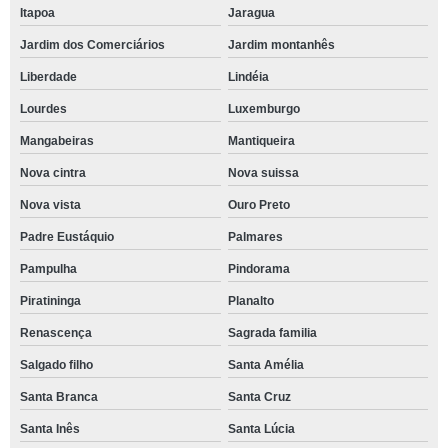
Itapoa
Jaragua
Jardim dos Comerciários
Jardim montanhês
Liberdade
Lindéia
Lourdes
Luxemburgo
Mangabeiras
Mantiqueira
Nova cintra
Nova suissa
Nova vista
Ouro Preto
Padre Eustáquio
Palmares
Pampulha
Pindorama
Piratininga
Planalto
Renascença
Sagrada familia
Salgado filho
Santa Amélia
Santa Branca
Santa Cruz
Santa Inês
Santa Lúcia