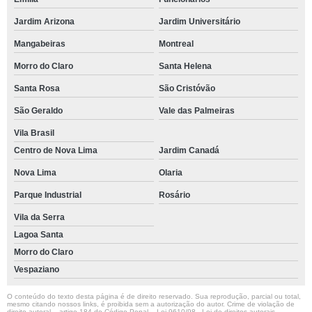
Jardim Arizona
Jardim Universitário
Mangabeiras
Montreal
Morro do Claro
Santa Helena
Santa Rosa
São Cristóvão
São Geraldo
Vale das Palmeiras
Vila Brasil
Centro de Nova Lima
Jardim Canadá
Nova Lima
Olaria
Parque Industrial
Rosário
Vila da Serra
Lagoa Santa
Morro do Claro
Vespaziano
O conteúdo do texto desta página é de direito reservado. Sua reprodução, parcial ou total,
mesmo citando nossos links, é proibida sem a autorização do autor. Crime de violação de
direito autoral – artigo 184 do Código Penal –
Lei 9610/98 - Lei de direitos autorais
.