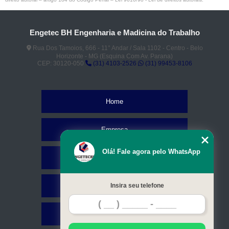
Engetec BH Engenharia e Madicina do Trabalho
Rua Dos Tamoios, 666 - 11° Andar / Sala 1102 - Centro - Belo
Horizonte - MG (Esquina Com Av. Parana)
CEP: 30120-050
(31) 4103-2526
(31) 99453-8106
Home
Empresa
Olá! Fale agora pelo WhatsApp
Missão
Serviços
Insira seu telefone
Contato