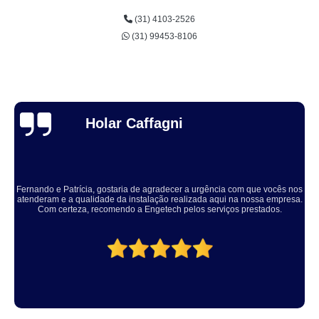
(31) 4103-2526
(31) 99453-8106
Thuane Maiara
Solucionaram o problema muito rápido, equipe educada e atenciosa. Vale
a pena, meu equipamento ficou ótimo.