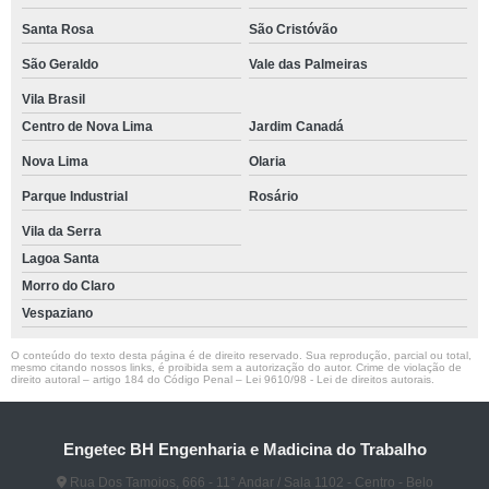
Santa Rosa
São Cristóvão
São Geraldo
Vale das Palmeiras
Vila Brasil
Centro de Nova Lima
Jardim Canadá
Nova Lima
Olaria
Parque Industrial
Rosário
Vila da Serra
Lagoa Santa
Morro do Claro
Vespaziano
O conteúdo do texto desta página é de direito reservado. Sua reprodução, parcial ou total,
mesmo citando nossos links, é proibida sem a autorização do autor. Crime de violação de
direito autoral – artigo 184 do Código Penal –
Lei 9610/98 - Lei de direitos autorais
.
Engetec BH Engenharia e Madicina do Trabalho
Rua Dos Tamoios, 666 - 11° Andar / Sala 1102 - Centro - Belo