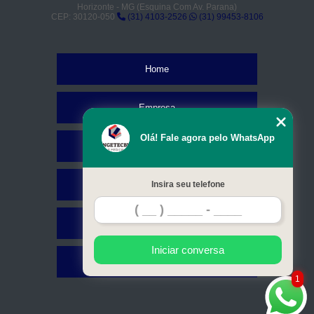
Horizonte - MG (Esquina Com Av. Parana)
CEP: 30120-050
(31) 4103-2526
(31) 99453-8106
Home
Empresa
Olá! Fale agora pelo WhatsApp
Missão
Serviços
Insira seu telefone
Contato
Iniciar conversa
Mapa do site
1