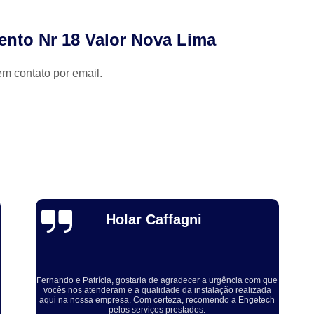
Programa de Controle Médico e Saúde Ocu
Programa de Saúde Ocupacional nas Em
ento Nr 18 Valor Nova Lima
Higiene e Segurança no Trabal
Nrs Segurança do Trabalho
Saúde e Seg
em contato por email.
Segurança do Trabalho em Nova Lima
Segurança e Medicina do Trabalh
Segurança Trabalho
Treinamento Nr
Treinamento Nr 12
Treinamento Nr 18
Treinamento Nr 33
Treinamento Nr
Treinamento Nr 35 em Set
Thuane Maiara
Solucionaram o problema muito rápido, equipe educada e
atenciosa. Vale a pena, meu equipamento ficou ótimo.