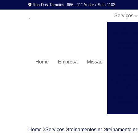
Rua Dos Tamoios, 666 - 11° Andar / Sala 1102
Serviços
Exames
admissionai
Exames d
admissão
Laudos de
Home
Empresa
Missão
pgr
Laudos de
segurança 
trabalho
Medicina n
trabalho
Pgr
Programas
de control
Home
Serviços
treinamentos nr
treinamento nr
médico de