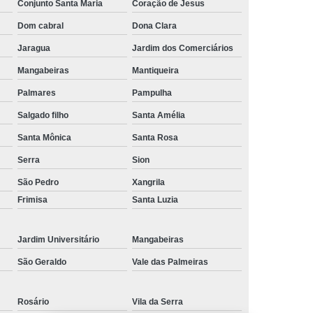
Conjunto Santa Maria
Coração de Jesus
Dom cabral
Dona Clara
Jaragua
Jardim dos Comerciários
Mangabeiras
Mantiqueira
Palmares
Pampulha
Salgado filho
Santa Amélia
Santa Mônica
Santa Rosa
Serra
Sion
São Pedro
Xangrila
Frimisa
Santa Luzia
Jardim Universitário
Mangabeiras
São Geraldo
Vale das Palmeiras
Rosário
Vila da Serra