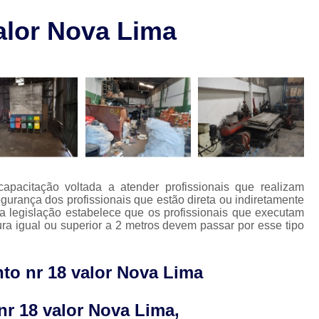
Laudo de Pgr para Restaurant
l
alor Nova Lima
Laudo de Pgr sobre Solda
L
o
Laudo Técnico de Condições de Tr
os
Laudos Técnicos de Pgr
L
Laudo de Segurança no Trabalho
La
Laudo Técnico de Segurança do Trabalho
Laudo Técnico Segurança do Trabalho
Laudos de Segurança do
pacitação voltada a atender profissionais que realizam
egurança dos profissionais que estão direta ou indiretamente
Laudos de Segurança e Medicina do T
 a legislação estabelece que os profissionais que executam
ra igual ou superior a 2 metros devem passar por esse tipo
Laudos Segurança do Trabalho
Lau
Aso Medicina do Trabalho
nto nr 18 valor Nova Lima
Clínica de Segurança e Medicina do T
Empresa de Medicina do Trabalho
Med
nr 18 valor Nova Lima,