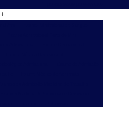
(31) 4103-2526
(31) 99453-8106
nal Aso
Exame Admissional de Sangue
Exame Admissional Perto de Mim
nico Admissional
Exame Demissional
Exame Médico Demissional
xicológico Admissional
Exame de Admissão
abalho
Exame Médico de Admissão
Exames de Admissão Medicina do Trabalho
Exames Médicos de Admissão e Demissão
issão
Exames para Admissão
o de Insalubridade Pgr
Laudo de Perícia Pgr
ivil
Laudo de Pgr para e Social