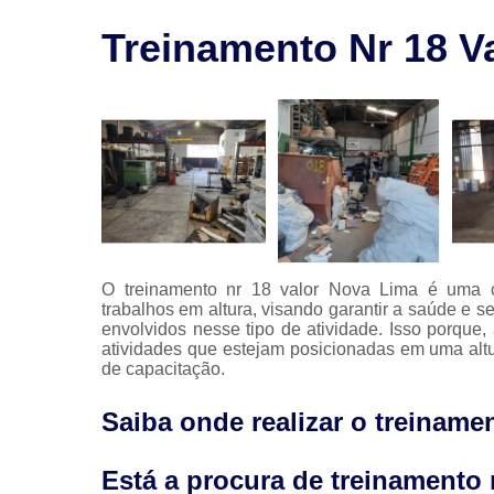
saúde
ocupaciona
Treinamento Nr 18 V
Segurança
no trabalh
Treinament
nr
O treinamento nr 18 valor Nova Lima é uma ca
trabalhos em altura, visando garantir a saúde e s
envolvidos nesse tipo de atividade. Isso porque,
atividades que estejam posicionadas em uma altu
de capacitação.
Saiba onde realizar o treiname
Está a procura de treinamento 