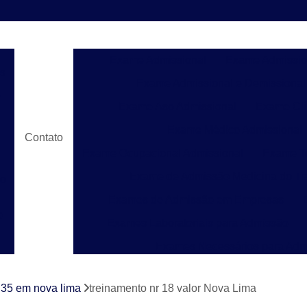
Exame Admissional
Exame Admissio
s
Exame Admissional e Demissional
e
Exame Aso Admissional
Exame Clí
Exame Médico Admissional
Contato
Exame Ocupacional Admissional
Exame To
Exame de Admissão Medicina do Tr
do
Exames de Admissão em Empresas
o
Exames Laboratoriais para Admissão
Exames Necessários para Adm
Exames para Admissão de Emprego
Laud
e
 35 em nova lima
treinamento nr 18 valor Nova Lima
Laudo de Pgr para Construção C