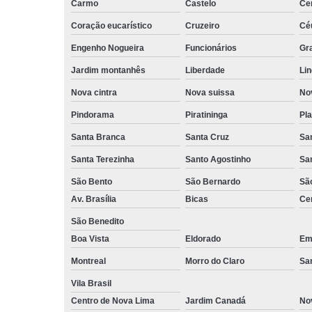
Carmo
Castelo
Ce
Coração eucarístico
Cruzeiro
Cé
Engenho Nogueira
Funcionários
Gr
Jardim montanhês
Liberdade
Lin
Nova cintra
Nova suissa
Nov
Pindorama
Piratininga
Pla
Santa Branca
Santa Cruz
San
Santa Terezinha
Santo Agostinho
Sa
São Bento
São Bernardo
Sã
Av. Brasília
Bicas
Cen
São Benedito
Boa Vista
Eldorado
Emí
Montreal
Morro do Claro
Sa
Vila Brasil
Centro de Nova Lima
Jardim Canadá
No