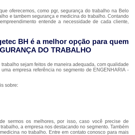
Medicina do Trabalho em Nova Lima
que oferecemos, como pgr, segurança do trabalho na Belo
Medicina do Trabalho Exame Admissio
balho e tambem segurança e medicina do trabalho. Contando
 o empreendimento entende a necessidade de cada cliente,
Saúde Ocupacional e Medicina do Trabal
Pgr e Gro
Pgr e Pcmso
Pgr Esoci
getec BH é a melhor opção para quem
Pgr Nr18
Pgr Nr22
Pgr Pcmso
P
 SEGURANÇA DO TRABALHO
Controle de Saúde Ocupacional
Nr 07 Programa de Controle
 trabalho sejam feitos de maneira adequada, com qualidade
BH, uma empresa referência no segmento de ENGENHARIA -
Nr 7 Programa de Controle
Programa Controle Médico
is sobre:
Programa de Controle Mé
Programa de Controle Médico d
Programa de Controle Médico de
de sermos os melhores, por isso, caso você precise de
Programa de Controle Médi
o trabalho, a empresa nos destacando no segmento. Também
 medicina no trabalho. Entre em contato conosco para mais