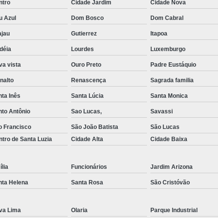
ntro
Cidade Jardim
Cidade Nova
u Azul
Dom Bosco
Dom Cabral
ajau
Gutierrez
Itapoa
déia
Lourdes
Luxemburgo
a vista
Ouro Preto
Padre Eustáquio
nalto
Renascença
Sagrada familia
ta Inês
Santa Lúcia
Santa Monica
nto Antônio
Sao Lucas,
Savassi
o Francisco
São João Batista
São Lucas
tro de Santa Luzia
Cidade Alta
Cidade Baixa
lia
Funcionários
Jardim Arizona
nta Helena
Santa Rosa
São Cristóvão
va Lima
Olaria
Parque Industrial