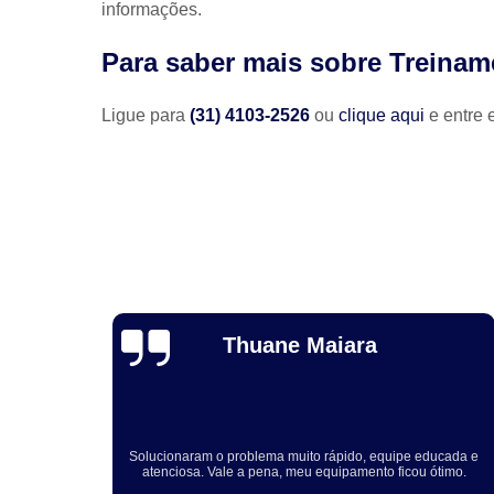
informações.
Para saber mais sobre Treinam
Ligue para
(31) 4103-2526
ou
clique aqui
e entre 
Holar Caffagni
Fernando e Patrícia, gostaria de agradecer a urgência com que
ucada e
vocês nos atenderam e a qualidade da instalação realizada
timo.
aqui na nossa empresa. Com certeza, recomendo a Engetech
pelos serviços prestados.