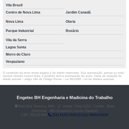
Vila Brasil
Centro de Nova Lima
Jardim Canadá
Nova Lima
Olaria
Parque Industrial
Rosário
Vila da Serra
Lagoa Santa
Morro do Claro
Vespaziano
O conteúdo do texto desta página é de direito reservado. Sua reprodução, parcial ou total,
mesmo citando nossos links, é proibida sem a autorização do autor. Crime de violação de
direito autoral – artigo 184 do Código Penal –
Lei 9610/98 - Lei de direitos autorais
.
Engetec BH Engenharia e Madicina do Trabalho
Rua Dos Tamoios, 666 - 11° Andar / Sala 1102 - Centro - Belo
Horizonte - MG (Esquina Com Av. Parana)
CEP: 30120-050
(31) 4103-2526
(31) 99453-8106