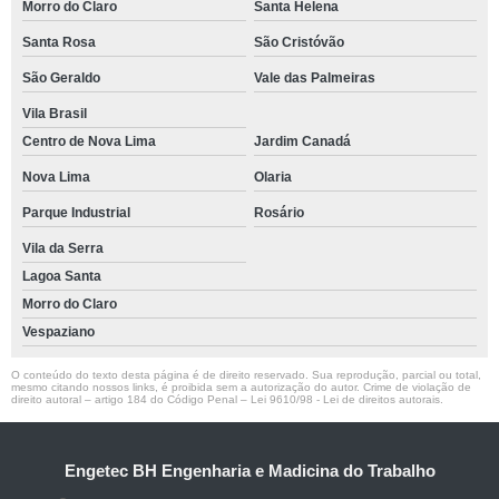
Morro do Claro
Santa Helena
Santa Rosa
São Cristóvão
São Geraldo
Vale das Palmeiras
Vila Brasil
Centro de Nova Lima
Jardim Canadá
Nova Lima
Olaria
Parque Industrial
Rosário
Vila da Serra
Lagoa Santa
Morro do Claro
Vespaziano
O conteúdo do texto desta página é de direito reservado. Sua reprodução, parcial ou total,
mesmo citando nossos links, é proibida sem a autorização do autor. Crime de violação de
direito autoral – artigo 184 do Código Penal –
Lei 9610/98 - Lei de direitos autorais
.
Engetec BH Engenharia e Madicina do Trabalho