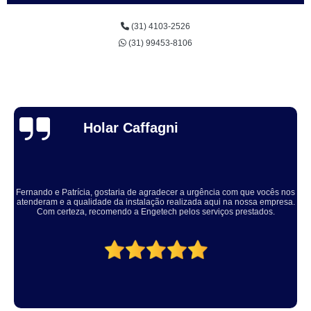
(31) 4103-2526
(31) 99453-8106
Thuane Maiara
Solucionaram o problema muito rápido, equipe educada e atenciosa. Vale
a pena, meu equipamento ficou ótimo.