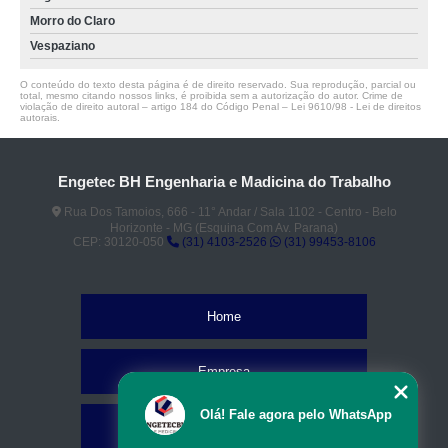
Morro do Claro
Vespaziano
O conteúdo do texto desta página é de direito reservado. Sua reprodução, parcial ou
total, mesmo citando nossos links, é proibida sem a autorização do autor. Crime de
violação de direito autoral – artigo 184 do Código Penal –
Lei 9610/98 - Lei de direitos
autorais
.
Engetec BH Engenharia e Madicina do Trabalho
Rua Dos Tamoios, 666 - 11° Andar / Sala 1102 - Centro - Belo
Horizonte - MG (Esquina Com Av. Parana)
CEP: 30120-050
(31) 4103-2526
(31) 99453-8106
Home
Empresa
Olá! Fale agora pelo WhatsApp
Missão