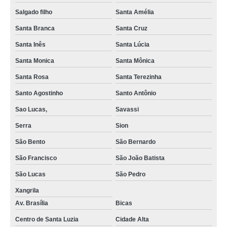
onde faz exame admissional e demissional Santa Amélia
Salgado filho
Santa Amélia
exame demissional agendar São Cristóvão
Santa Branca
Santa Cruz
onde faz exame médico admissional Montreal
Santa Inês
Santa Lúcia
exame aso admissional agendar Santo Agostinho
Santa Monica
Santa Mônica
onde faz exame admissional Liberdade
Santa Rosa
Santa Terezinha
exame admissional e demissional Bicas
Santo Agostinho
Santo Antônio
onde faz exame clínico admissional Santa Rosa
Sao Lucas,
Savassi
Serra
Sion
exame admissional de sangue agendar Luxemburgo
São Bento
São Bernardo
onde faz exame aso admissional Cruzeiro
São Francisco
São João Batista
exame aso admissional São Francisco
São Lucas
São Pedro
exame aso admissional agendar Santo Agostinho
Xangrila
exame admissional agendar Belvedere
Av. Brasília
Bicas
Centro de Santa Luzia
Cidade Alta