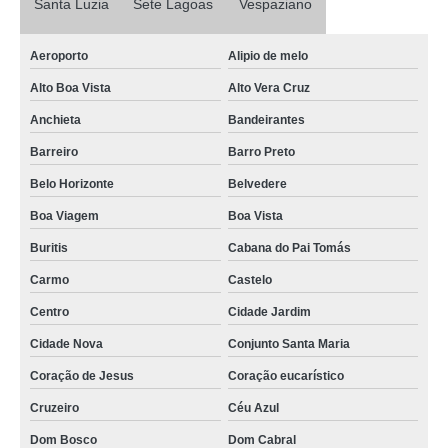
Santa Luzia
Sete Lagoas
Vespaziano
exame médico admissional Santo Agostinho
Aeroporto
Alipio de melo
exame admissional aso agendar Alto Vera Cruz
Alto Boa Vista
Alto Vera Cruz
onde faz exame admissional de sangue Vespaziano
Anchieta
Bandeirantes
exame ocupacional admissional Boa Viagem
Barreiro
Barro Preto
exame admissional agendar Belvedere
Belo Horizonte
Belvedere
exame toxicológico admissional agendar Anchieta
Boa Viagem
Boa Vista
exame médico demissional Sion
Buritis
Cabana do Pai Tomás
exame admissional aso Buritis
Carmo
Castelo
exame admissional aso agendar Alto Vera Cruz
Centro
Cidade Jardim
exame demissional agendar São Cristóvão
Cidade Nova
Conjunto Santa Maria
onde faz exame admissional e demissional Santa Amélia
Coração de Jesus
Coração eucarístico
exame médico admissional agendar Boa Vista
Cruzeiro
Céu Azul
exame admissional de sangue Av. Brasília
Dom Bosco
Dom Cabral