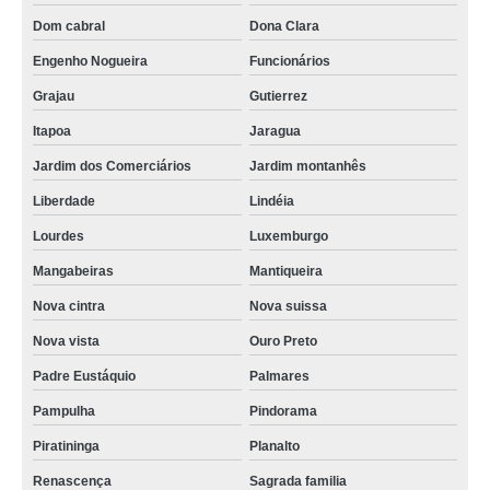
onde faz exame admissional perto de mim São Francisco
Dom cabral
Dona Clara
exame admissional perto de mim Itapoa
Engenho Nogueira
Funcionários
exame médico demissional agendar Dom Bosco
Grajau
Gutierrez
onde faz exame médico demissional Lourdes
Itapoa
Jaragua
Jardim dos Comerciários
Jardim montanhês
exame ocupacional admissional Boa Viagem
Liberdade
Lindéia
onde faz exame admissional Liberdade
Lourdes
Luxemburgo
exame ocupacional admissional agendar Eldorado
Mangabeiras
Mantiqueira
exame admissional e demissional Bicas
Nova cintra
Nova suissa
onde faz exame toxicológico admissional São Bento
Nova vista
Ouro Preto
exame admissional de sangue agendar Luxemburgo
Padre Eustáquio
Palmares
exame admissional Funcionários
Pampulha
Pindorama
onde faz exame médico demissional Lourdes
Piratininga
Planalto
exame admissional perto de mim Itapoa
Renascença
Sagrada familia