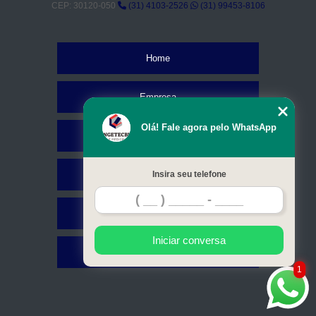
CEP: 30120-050
(31) 4103-2526
(31) 99453-8106
Home
Empresa
Olá! Fale agora pelo WhatsApp
Missão
Serviços
Insira seu telefone
Contato
Iniciar conversa
Mapa do site
1