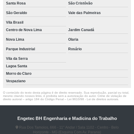
Santa Rosa
São Cristóvão
São Geraldo
Vale das Palmeiras
Vila Brasil
Centro de Nova Lima
Jardim Canadá
Nova Lima
Olaria
Parque Industrial
Rosário
Vila da Serra
Lagoa Santa
Morro do Claro
Vespaziano
O conteúdo do texto desta página é de direito reservado. Sua reprodução, parcial ou total,
mesmo citando nossos links, é proibida sem a autorização do autor. Crime de violação de
direito autoral – artigo 184 do Código Penal –
Lei 9610/98 - Lei de direitos autorais
.
Engetec BH Engenharia e Madicina do Trabalho
Rua Dos Tamoios, 666 - 11° Andar / Sala 1102 - Centro - Belo
Horizonte - MG (Esquina Com Av. Parana)