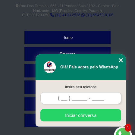
Rua Dos Tamoios, 666 - 11° Andar / Sala 1102 - Centro - Belo
Horizonte - MG (Esquina Com Av. Parana)
CEP: 30120-050
(31) 4103-2526
(31) 99453-8106
Home
Empresa
Olá! Fale agora pelo WhatsApp
Missão
Serviços
Insira seu telefone
Contato
Iniciar conversa
Mapa do site
1