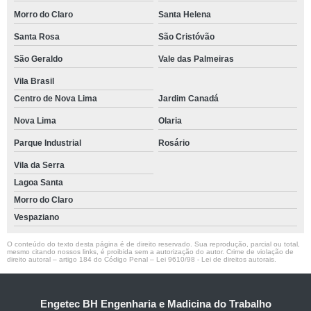
Morro do Claro
Santa Helena
Santa Rosa
São Cristóvão
São Geraldo
Vale das Palmeiras
Vila Brasil
Centro de Nova Lima
Jardim Canadá
Nova Lima
Olaria
Parque Industrial
Rosário
Vila da Serra
Lagoa Santa
Morro do Claro
Vespaziano
O conteúdo do texto desta página é de direito reservado. Sua reprodução, parcial ou total,
mesmo citando nossos links, é proibida sem a autorização do autor. Crime de violação de
direito autoral – artigo 184 do Código Penal –
Lei 9610/98 - Lei de direitos autorais
.
Engetec BH Engenharia e Madicina do Trabalho