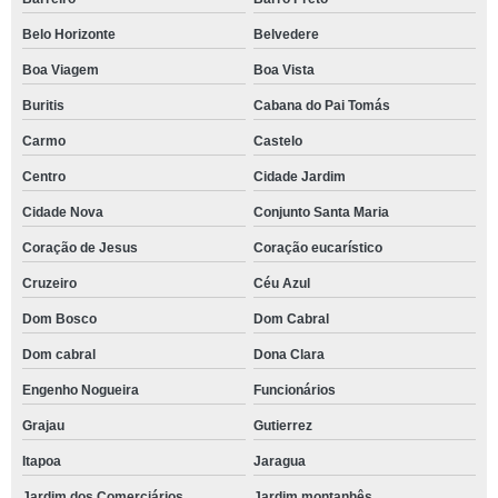
Belo Horizonte
Belvedere
Boa Viagem
Boa Vista
Buritis
Cabana do Pai Tomás
Carmo
Castelo
Centro
Cidade Jardim
Cidade Nova
Conjunto Santa Maria
Coração de Jesus
Coração eucarístico
Cruzeiro
Céu Azul
Dom Bosco
Dom Cabral
Dom cabral
Dona Clara
Engenho Nogueira
Funcionários
Grajau
Gutierrez
Itapoa
Jaragua
Jardim dos Comerciários
Jardim montanhês