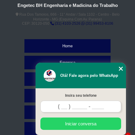
Engetec BH Engenharia e Madicina do Trabalho
Rua Dos Tamoios, 666 - 11° Andar / Sala 1102 - Centro - Belo
Horizonte - MG (Esquina Com Av. Parana)
CEP: 30120-050
(31) 4103-2526
(31) 99453-8106
Home
Empresa
Olá! Fale agora pelo WhatsApp
Missão
Serviços
Insira seu telefone
Contato
Iniciar conversa
Mapa do site