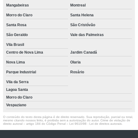
Mangabeiras
Montreal
Morro do Claro
Santa Helena
Santa Rosa
São Cristóvão
São Geraldo
Vale das Palmeiras
Vila Brasil
Centro de Nova Lima
Jardim Canadá
Nova Lima
Olaria
Parque Industrial
Rosário
Vila da Serra
Lagoa Santa
Morro do Claro
Vespaziano
O conteúdo do texto desta página é de direito reservado. Sua reprodução, parcial ou total,
mesmo citando nossos links, é proibida sem a autorização do autor. Crime de violação de
direito autoral – artigo 184 do Código Penal –
Lei 9610/98 - Lei de direitos autorais
.