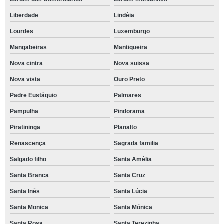
Liberdade
Lindéia
Lourdes
Luxemburgo
Mangabeiras
Mantiqueira
Nova cintra
Nova suissa
Nova vista
Ouro Preto
Padre Eustáquio
Palmares
Pampulha
Pindorama
Piratininga
Planalto
Renascença
Sagrada familia
Salgado filho
Santa Amélia
Santa Branca
Santa Cruz
Santa Inês
Santa Lúcia
Santa Monica
Santa Mônica
Santa Rosa
Santa Terezinha