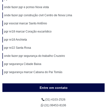
onde fazer pgr e pcmso Nova vista
onde fazer pgr construção civil Centro de Nova Lima
pgr esocial marcar Santo Antônio
pgr nr18 marcar Coração eucarístico
pgr nr18 Anchieta
pgr nr22 Santa Rosa
onde fazer pgr segurança do trabalho Cruzeiro
pgr segurança Cidade Baixa
pgr segurança marcar Cabana do Pai Tomás
Entre em contato
(31) 4103-2526
(31) 99453-8106