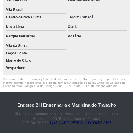
São Geraldo
Vale das Palmeiras
Vila Brasil
Centro de Nova Lima
Jardim Canadá
Nova Lima
Olaria
Parque Industrial
Rosário
Vila da Serra
Lagoa Santa
Morro do Claro
Vespaziano
O conteúdo do texto desta página é de direito reservado. Sua reprodução, parcial ou total,
mesmo citando nossos links, é proibida sem a autorização do autor. Crime de violação de
direito autoral – artigo 184 do Código Penal –
Lei 9610/98 - Lei de direitos autorais
.
Engetec BH Engenharia e Madicina do Trabalho
Rua Dos Tamoios, 666 - 11° Andar / Sala 1102 - Centro - Belo
Horizonte - MG (Esquina Com Av. Parana)
CEP: 30120-050
(31) 4103-2526
(31) 99453-8106