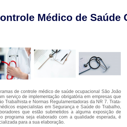
Laudo de Pgr para Restaurant
l
Laudo de Pgr sobre Solda
L
ontrole Médico de Saúde 
o
Laudo Técnico de Condições de Tr
os
Laudos Técnicos de Pgr
L
Laudo de Segurança no Trabalho
La
Laudo Técnico de Segurança do Trabalho
Laudo Técnico Segurança do Trabalho
Laudos de Segurança do
Laudos de Segurança e Medicina do T
Laudos Segurança do Trabalho
Lau
ogramas de controle médico de saúde ocupacional São João
m um serviço de implementação obrigatória em empresas que
Aso Medicina do Trabalho
o Trabalhista e Normas Regulamentadoras da NR 7. Trata-
médicos especialistas em Segurança e Saúde do Trabalho,
Clínica de Segurança e Medicina do T
aboradores que estão submetidos a alguma exposição de
ue o programa seja elaborado com a qualidade esperada, é
Empresa de Medicina do Trabalho
Med
ializada para a sua elaboração.