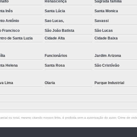
nalto
Renascença
Sagrada familia
ta Inês
Santa Lúcia
Santa Monica
nto Antônio
Sao Lucas,
Savassi
o Francisco
São João Batista
São Lucas
tro de Santa Luzia
Cidade Alta
Cidade Baixa
lia
Funcionários
Jardim Arizona
nta Helena
Santa Rosa
São Cristóvão
va Lima
Olaria
Parque Industrial
rcial ou total, mesmo citando nossos links, é proibida sem a autorização do autor. Crime de viol