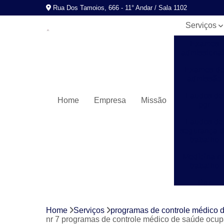
Rua Dos Tamoios, 666 - 11° Andar / Sala 1102
Serviços
Exames
admissionai
Exames d
admissão
Laudos de
Home
Empresa
Missão
pgr
Laudos de
segurança 
trabalho
Medicina n
trabalho
Pgr
Programas
de control
Home
Serviços
programas de controle médico 
médico de
nr 7 programas de controle médico de saúde ocup