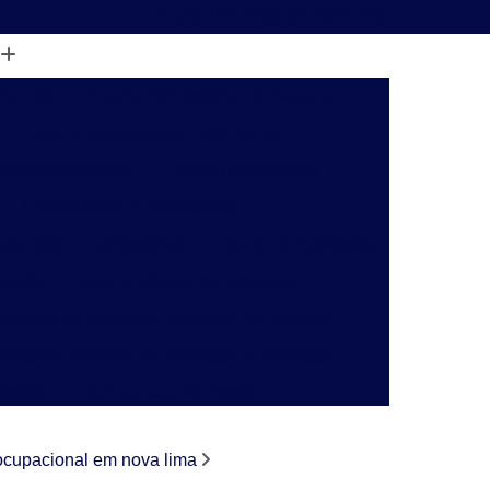
(31) 4103-2526
(31) 99453-8106
nal Aso
Exame Admissional de Sangue
Exame Admissional Perto de Mim
nico Admissional
Exame Demissional
Exame Médico Demissional
xicológico Admissional
Exame de Admissão
abalho
Exame Médico de Admissão
Exames de Admissão Medicina do Trabalho
Exames Médicos de Admissão e Demissão
issão
Exames para Admissão
o de Insalubridade Pgr
Laudo de Perícia Pgr
ocupacional em nova lima
ivil
Laudo de Pgr para e Social