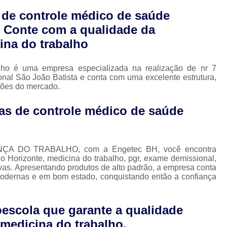
Medicina do Trabalho em Nova Lima
de controle médico de saúde
Medicina do Trabalho Exame Admissio
 Conte com a qualidade da
Saúde Ocupacional e Medicina do Trabal
ina do trabalho
Pgr e Gro
Pgr e Pcmso
Pgr Esoci
ho é uma empresa especializada na realização de nr 7
Pgr Nr18
Pgr Nr22
Pgr Pcmso
P
nal São João Batista e conta com uma excelente estrutura,
ções do mercado.
Controle de Saúde Ocupacional
Nr 07 Programa de Controle
as de controle médico de saúde
Nr 7 Programa de Controle
Programa Controle Médico
ÇA DO TRABALHO, com a Engetec BH, você encontra
o Horizonte, medicina do trabalho, pgr, exame demissional,
Programa de Controle Mé
tivas. Apresentando produtos de alto padrão, a empresa conta
Programa de Controle Médico d
 modernas e em bom estado, conquistando então a confiança
Programa de Controle Médico de
escola que garante a qualidade
Programa de Controle Médi
medicina do trabalho.