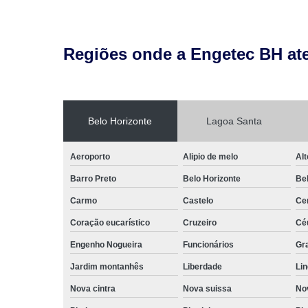
Regiões onde a Engetec BH at
Belo Horizonte
Lagoa Santa
Aeroporto
Alipio de melo
Alt
Barro Preto
Belo Horizonte
Be
Carmo
Castelo
Ce
Coração eucarístico
Cruzeiro
Cé
Engenho Nogueira
Funcionários
Gr
Jardim montanhês
Liberdade
Lin
Nova cintra
Nova suissa
Nov