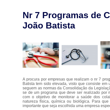
saúde
ocupaciona
Nr 7 Programas de C
Segurança
no trabalh
João Batista
Treinament
nr
A procura por empresas que realizam o nr 7 pr
Batista tem sido elevada, visto que consiste e
seguem as normas da Consolidação da Legislaçã
se de um programa que deve ser realizado por 
com o objetivo de monitorar a saúde dos col
natureza física, química ou biológica. Para q
importante que seja escolhida uma empresa espec