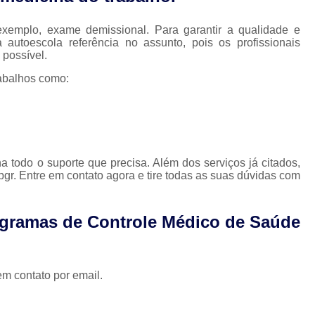
Programa de Controle Médico e Saúde Ocu
Programa de Saúde Ocupacional nas Em
xemplo, exame demissional. Para garantir a qualidade e
autoescola referência no assunto, pois os profissionais
Higiene e Segurança no Trabal
 possível.
Nrs Segurança do Trabalho
Saúde e Seg
abalhos como:
Segurança do Trabalho em Nova Lima
Segurança e Medicina do Trabalh
Segurança Trabalho
Treinamento Nr
a todo o suporte que precisa. Além dos serviços já citados,
Treinamento Nr 12
Treinamento Nr 18
r. Entre em contato agora e tire todas as suas dúvidas com
Treinamento Nr 33
Treinamento Nr
Treinamento Nr 35 em Set
ogramas de Controle Médico de Saúde
em contato por email.