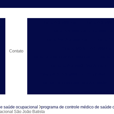
Exame Admissional
Exame Admissio
s
Exame Admissional e Demissional
e
Exame Aso Admissional
Exame Clí
Exame Médico Admissional
Contato
Exame Ocupacional Admissional
Exame To
Exame de Admissão Medicina do Tr
do
Exames de Admissão em Empresas
o
Exames Laboratoriais para Admissão
Exames Necessários para Adm
Exames para Admissão de Emprego
Laud
e
de saúde ocupacional
programa de controle médico de saúde 
Laudo de Pgr para Construção C
acional São João Batista