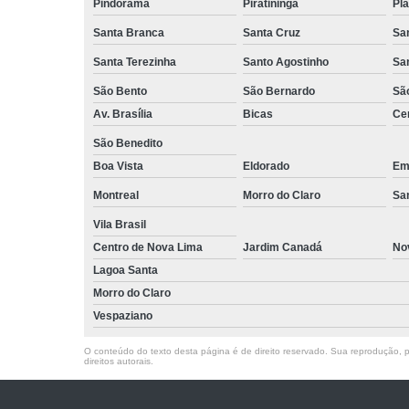
Pindorama
Piratininga
Pla
Santa Branca
Santa Cruz
San
Santa Terezinha
Santo Agostinho
Sa
São Bento
São Bernardo
Sã
Av. Brasília
Bicas
Cen
São Benedito
Boa Vista
Eldorado
Emí
Montreal
Morro do Claro
Sa
Vila Brasil
Centro de Nova Lima
Jardim Canadá
No
Lagoa Santa
Morro do Claro
Vespaziano
O conteúdo do texto desta página é de direito reservado. Sua reprodução, pa
direitos autorais
.