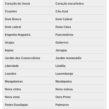
Coração de Jesus
Coração eucarístico
Cruzeiro
Céu Azul
Dom Bosco
Dom Cabral
Dom cabral
Dona Clara
Engenho Nogueira
Funcionários
Grajau
Gutierrez
Itapoa
Jaragua
Jardim dos Comerciários
Jardim montanhês
Liberdade
Lindéia
Lourdes
Luxemburgo
Mangabeiras
Mantiqueira
Nova cintra
Nova suissa
Nova vista
Ouro Preto
Padre Eustáquio
Palmares