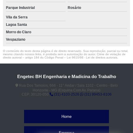
Parque Industrial
Rosário
Vila da Serra
Lagoa Santa
Morro do Claro
Vespaziano
O conteúdo do texto desta página é de direito reservado. Sua reprodução, parcial ou total,
mesmo citando nossos links, é proibida sem a autorização do autor. Crime de violação de
direito autoral – artigo 184 do Código Penal –
Lei 9610/98 - Lei de direitos autorais
.
Engetec BH Engenharia e Madicina do Trabalho
Rua Dos Tamoios, 666 - 11° Andar / Sala 1102 - Centro - Belo
Horizonte - MG (Esquina Com Av. Parana)
CEP: 30120-050
(31) 4103-2526
(31) 99453-8106
Home
Empresa