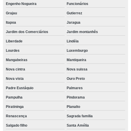
Engenho Nogueira
Funcionários
Grajau
Gutierrez
Itapoa
Jaragua
Jardim dos Comerciários
Jardim montanhês
Liberdade
Lindéia
Lourdes
Luxemburgo
Mangabeiras
Mantiqueira
Nova cintra
Nova suissa
Nova vista
Ouro Preto
Padre Eustáquio
Palmares
Pampulha
Pindorama
Piratininga
Planalto
Renascença
Sagrada familia
Salgado filho
Santa Amélia