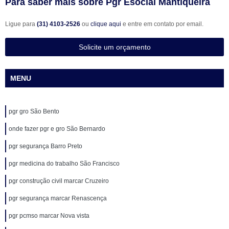
Para saber mais sobre Pgr Esocial Mantiqueira
Ligue para
(31) 4103-2526
ou
clique aqui
e entre em contato por email.
Solicite um orçamento
MENU
pgr gro São Bento
onde fazer pgr e gro São Bernardo
pgr segurança Barro Preto
pgr medicina do trabalho São Francisco
pgr construção civil marcar Cruzeiro
pgr segurança marcar Renascença
pgr pcmso marcar Nova vista