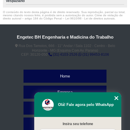
Vespaziano
O conteúdo do texto desta página é de direito reservado. Sua reprodução, parcial ou total,
mesmo citando nossos links, é proibida sem a autorização do autor. Crime de violação de
direito autoral – artigo 184 do Código Penal –
Lei 9610/98 - Lei de direitos autorais
.
Engetec BH Engenharia e Madicina do Trabalho
Rua Dos Tamoios, 666 - 11° Andar / Sala 1102 - Centro - Belo
Horizonte - MG (Esquina Com Av. Parana)
CEP: 30120-050
(31) 4103-2526
(31) 99453-8106
Home
Empresa
Olá! Fale agora pelo WhatsApp
Missão
Serviços
Insira seu telefone