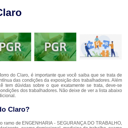
Laudo de Pgr para Restaurant
l
Claro
Laudo de Pgr sobre Solda
L
o
Laudo Técnico de Condições de Tr
os
Laudos Técnicos de Pgr
L
Laudo de Segurança no Trabalho
La
Laudo Técnico de Segurança do Trabalho
Laudo Técnico Segurança do Trabalho
Laudos de Segurança do
orro do Claro, é importante que você saiba que se trata de
ntínua das condições da exposição dos trabalhadores. Além
Laudos de Segurança e Medicina do T
ocê tem dúvidas sobre o que exatamente se trata, deve-se
ondições dos trabalhadores. Não deixe de ver a lista abaixo
Laudos Segurança do Trabalho
Lau
icional.
Aso Medicina do Trabalho
do Claro?
Clínica de Segurança e Medicina do T
Empresa de Medicina do Trabalho
Med
iços do ramo de ENGENHARIA - SEGURANÇA DO TRABALHO,