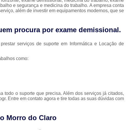
 Horizonte, exame demissional, medicina do trabalho, exame
Medicina do Trabalho em Nova Lima
abalho e segurança e medicina do trabalho. A empresa conta
 serviço, além de investir em equipamentos modernos, que se
Medicina do Trabalho Exame Admissio
Saúde Ocupacional e Medicina do Trabal
 quem procura por
exame demissional
.
Pgr e Gro
Pgr e Pcmso
Pgr Esoci
Pgr Nr18
Pgr Nr22
Pgr Pcmso
P
restar serviços de suporte em Informática e Locação de
Controle de Saúde Ocupacional
abalhos como:
Nr 07 Programa de Controle
Nr 7 Programa de Controle
Programa Controle Médico
Programa de Controle Mé
a todo o suporte que precisa. Além dos serviços já citados,
r. Entre em contato agora e tire todas as suas dúvidas com
Programa de Controle Médico d
Programa de Controle Médico de
ro Morro do Claro
Programa de Controle Médi