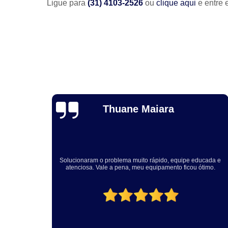
Ligue para
(31) 4103-2526
ou
clique aqui
e entre 
Holar Caffagni
Fernando e Patrícia, gostaria de agradecer a urgência com que
ucada e
vocês nos atenderam e a qualidade da instalação realizada
timo.
aqui na nossa empresa. Com certeza, recomendo a Engetech
pelos serviços prestados.