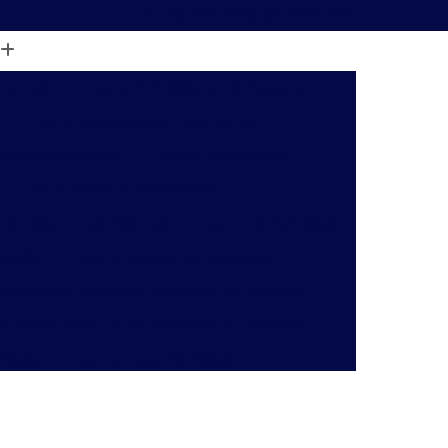
(31) 4103-2526
(31) 99453-8106
nal Aso
Exame Admissional de Sangue
Exame Admissional Perto de Mim
nico Admissional
Exame Demissional
Exame Médico Demissional
xicológico Admissional
Exame de Admissão
abalho
Exame Médico de Admissão
Exames de Admissão Medicina do Trabalho
Exames Médicos de Admissão e Demissão
issão
Exames para Admissão
o de Insalubridade Pgr
Laudo de Perícia Pgr
ivil
Laudo de Pgr para e Social