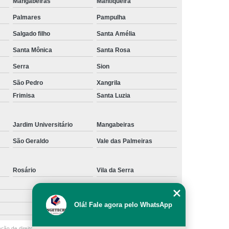
Mangabeiras
Mantiqueira
Palmares
Pampulha
Salgado filho
Santa Amélia
Santa Mônica
Santa Rosa
Serra
Sion
São Pedro
Xangrila
Frimisa
Santa Luzia
Jardim Universitário
Mangabeiras
São Geraldo
Vale das Palmeiras
Rosário
Vila da Serra
Olá! Fale agora pelo WhatsApp
ação de direito autoral – artigo 184 do Código Penal –
Lei 9610/98 - Lei de