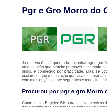
saúde
ocupaciona
Pgr e Gro Morro do 
Segurança
no trabalh
Treinament
nr
Já que você está querendo encontrar pgr e gro M
uma solução que permite promover a melhoria co
disso, é conhecido por praticidade. Mas, se v
esclarecer que é uma ação que visa melhorar as c
com mais opções sobre segurança e medicina trad
Procurou por pgr e gro Morro 
Conte com a Engetec BH para solicitar serv