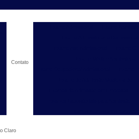
Exame Admissional
Exame Admissio
s
Exame Admissional e Demissional
e
Exame Aso Admissional
Exame Clí
Exame Médico Admissional
Contato
Exame Ocupacional Admissional
Exame To
Exame de Admissão Medicina do Tr
do
Exames de Admissão em Empresas
o
Exames Laboratoriais para Admissão
Exames Necessários para Adm
Exames para Admissão de Emprego
Laud
e
do Claro
Laudo de Pgr para Construção C