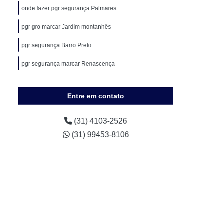
Medicina do Trabalho em Sete Lagoas
onde fazer pgr segurança Palmares
nal
Medicina e Segurança do Trabalho
pgr gro marcar Jardim montanhês
ho
Pgr Ambiental
Pgr Construção Civil
pgr segurança Barro Preto
al
Pgr Gro
Pgr Medicina do Trabalho
pgr segurança marcar Renascença
gr Segurança
Pgr Segurança do Trabalho
Controle Médico de Saúde Ocupacional
Entre em contato
 Médico de Saúde Ocupacional
 Médico de Saúde Ocupacional
(31) 4103-2526
(31) 99453-8106
 de Saúde Ocupacional Pcmso
dico de Saúde Ocupacional
e Saúde Ocupacional em Nova Lima
 Saúde Ocupacional em Sete Lagoas
co de Saúde Ocupacional Nr 7