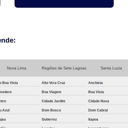
ende:
Nova Lima
Regiões de Sete Lagoas
Santa Luzia
o Boa Vista
Alto Vera Cruz
Anchieta
lvedere
Boa Viagem
Boa Vista
ntro
Cidade Jardim
Cidade Nova
u Azul
Dom Bosco
Dom Cabral
ajau
Gutierrez
Itapoa