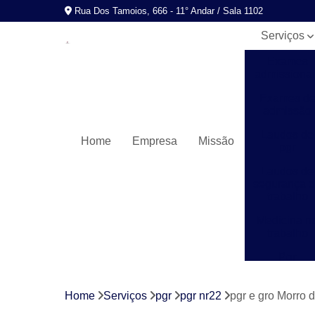
Rua Dos Tamoios, 666 - 11° Andar / Sala 1102
Serviços
Exames
admissionai
Exames d
admissão
Laudos de
Home
Empresa
Missão
pgr
Laudos de
segurança 
trabalho
Medicina n
trabalho
Pgr
Programas
de control
Home
Serviços
pgr
pgr nr22
pgr e gro Morro 
médico de