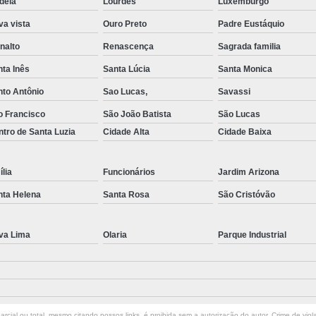
déia
Lourdes
Luxemburgo
a vista
Ouro Preto
Padre Eustáquio
nalto
Renascença
Sagrada familia
ta Inês
Santa Lúcia
Santa Monica
nto Antônio
Sao Lucas,
Savassi
o Francisco
São João Batista
São Lucas
tro de Santa Luzia
Cidade Alta
Cidade Baixa
lia
Funcionários
Jardim Arizona
nta Helena
Santa Rosa
São Cristóvão
va Lima
Olaria
Parque Industrial
rcial ou total, mesmo citando nossos links, é proibida sem a autorização do autor. Crime de viol