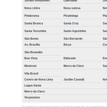
Jardim montanhês
Liberdade
Lin
Nova cintra
Nova suissa
Nov
Pindorama
Piratininga
Pla
Santa Branca
Santa Cruz
San
Santa Terezinha
Santo Agostinho
Sa
São Bento
São Bernardo
Sã
Av. Brasília
Bicas
Cen
São Benedito
Boa Vista
Eldorado
Emí
Montreal
Morro do Claro
Sa
Vila Brasil
Centro de Nova Lima
Jardim Canadá
No
Lagoa Santa
Morro do Claro
Vespaziano
O conteúdo do texto desta página é de direito reservado. Sua reprodução, pa