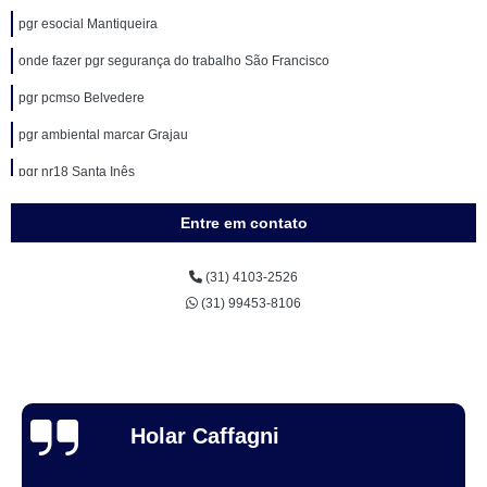
pgr esocial Mantiqueira
onde fazer pgr segurança do trabalho São Francisco
pgr pcmso Belvedere
pgr ambiental marcar Grajau
pgr nr18 Santa Inês
onde fazer pgr pcmso Santo Agostinho
Entre em contato
pgr construção civil Santa Amélia
(31) 4103-2526
pgr nr18 marcar Belo Horizonte
(31) 99453-8106
onde fazer pgr esocial Dom Cabral
onde fazer pgr e gro São Bernardo
onde fazer pgr gro São Geraldo
pgr e gro marcar São Pedro
Thuane Maiara
pgr medicina do trabalho marcar Mangabeiras