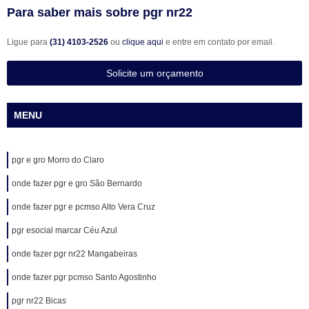
Para saber mais sobre pgr nr22
Ligue para
(31) 4103-2526
ou
clique aqui
e entre em contato por email.
Solicite um orçamento
MENU
pgr e gro Morro do Claro
onde fazer pgr e gro São Bernardo
onde fazer pgr e pcmso Alto Vera Cruz
pgr esocial marcar Céu Azul
onde fazer pgr nr22 Mangabeiras
onde fazer pgr pcmso Santo Agostinho
pgr nr22 Bicas