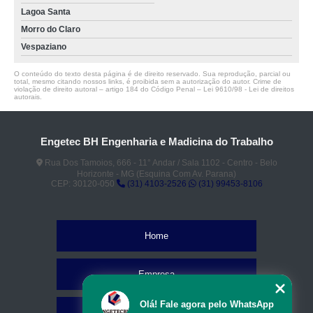
Lagoa Santa
Morro do Claro
Vespaziano
O conteúdo do texto desta página é de direito reservado. Sua reprodução, parcial ou
total, mesmo citando nossos links, é proibida sem a autorização do autor. Crime de
violação de direito autoral – artigo 184 do Código Penal –
Lei 9610/98 - Lei de direitos
autorais
.
Engetec BH Engenharia e Madicina do Trabalho
Rua Dos Tamoios, 666 - 11° Andar / Sala 1102 - Centro - Belo
Horizonte - MG (Esquina Com Av. Parana)
CEP: 30120-050
(31) 4103-2526
(31) 99453-8106
Home
Empresa
Olá! Fale agora pelo WhatsApp
Missão