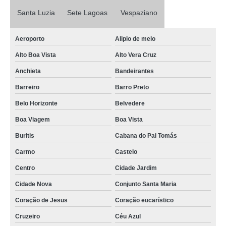
pgr e pcmso marcar Savassi
Santa Luzia
Sete Lagoas
Vespaziano
onde fazer pgr segurança Palmares
Aeroporto
Alipio de melo
pgr segurança do trabalho marcar Boa Vista
Alto Boa Vista
Alto Vera Cruz
pgr gro São Bento
Anchieta
Bandeirantes
pgr gro marcar Jardim montanhês
Barreiro
Barro Preto
onde fazer pgr esocial Dom Cabral
Belo Horizonte
Belvedere
onde fazer pgr ambiental Cabana do Pai Tomás
Boa Viagem
Boa Vista
onde fazer pgr medicina do trabalho Salgado filho
Buritis
Cabana do Pai Tomás
pgr e pcmso Santo Antônio
Carmo
Castelo
pgr esocial Mantiqueira
Centro
Cidade Jardim
pgr segurança Barro Preto
Cidade Nova
Conjunto Santa Maria
pgr construção civil marcar Cruzeiro
Coração de Jesus
Coração eucarístico
pgr gro marcar Jardim montanhês
Cruzeiro
Céu Azul