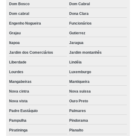
onde fazer pgr medicina do trabalho Salgado filho
Dom Bosco
Dom Cabral
onde fazer pgr segurança Palmares
Dom cabral
Dona Clara
pgr pcmso marcar Nova vista
Engenho Nogueira
Funcionários
onde fazer pgr e pcmso Alto Vera Cruz
Grajau
Gutierrez
pgr nr18 marcar Belo Horizonte
Itapoa
Jaragua
Jardim dos Comerciários
Jardim montanhês
pgr segurança Barro Preto
Liberdade
Lindéia
pgr segurança do trabalho marcar Boa Vista
Lourdes
Luxemburgo
pgr e pcmso marcar Savassi
Mangabeiras
Mantiqueira
pgr segurança do trabalho São Francisco
Nova cintra
Nova suissa
pgr construção civil marcar Cruzeiro
Nova vista
Ouro Preto
onde fazer pgr gro São Geraldo
Padre Eustáquio
Palmares
pgr segurança do trabalho São Francisco
Pampulha
Pindorama
pgr segurança marcar Renascença
Piratininga
Planalto
pgr e gro marcar São Pedro