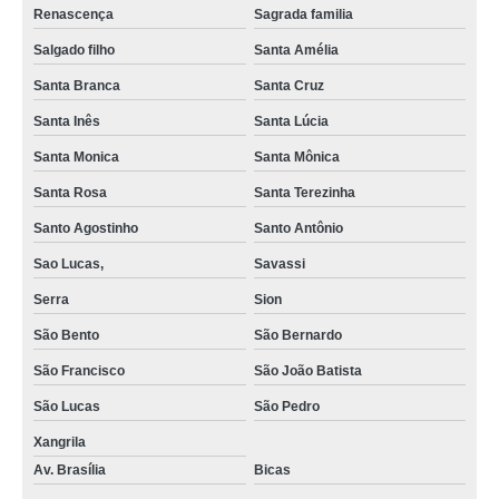
Renascença
Sagrada familia
pgr construção civil Santa Amélia
Salgado filho
Santa Amélia
onde fazer pgr nr22 Mangabeiras
Santa Branca
Santa Cruz
pgr nr22 Bicas
Santa Inês
Santa Lúcia
pgr segurança marcar Renascença
Santa Monica
Santa Mônica
onde fazer pgr construção civil Piratininga
Santa Rosa
Santa Terezinha
onde fazer pgr ambiental Cabana do Pai Tomás
Santo Agostinho
Santo Antônio
pgr nr18 Santa Inês
Sao Lucas,
Savassi
Serra
Sion
pgr ambiental Cidade Alta
São Bento
São Bernardo
onde fazer pgr nr18 Pindorama
São Francisco
São João Batista
pgr nr22 marcar São Francisco
São Lucas
São Pedro
pgr medicina do trabalho São Francisco
Xangrila
pgr ambiental Cidade Alta
Av. Brasília
Bicas