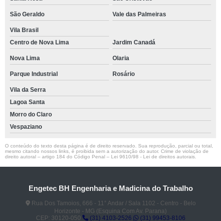
São Geraldo
Vale das Palmeiras
Vila Brasil
Centro de Nova Lima
Jardim Canadá
Nova Lima
Olaria
Parque Industrial
Rosário
Vila da Serra
Lagoa Santa
Morro do Claro
Vespaziano
O conteúdo do texto desta página é de direito reservado. Sua reprodução, parcial ou total,
mesmo citando nossos links, é proibida sem a autorização do autor. Crime de violação de
direito autoral – artigo 184 do Código Penal –
Lei 9610/98 - Lei de direitos autorais
.
Engetec BH Engenharia e Madicina do Trabalho
Rua Dos Tamoios, 666 - 11° Andar / Sala 1102 - Centro - Belo
Horizonte - MG (Esquina Com Av. Parana)
CEP: 30120-050
(31) 4103-2526
(31) 99453-8106